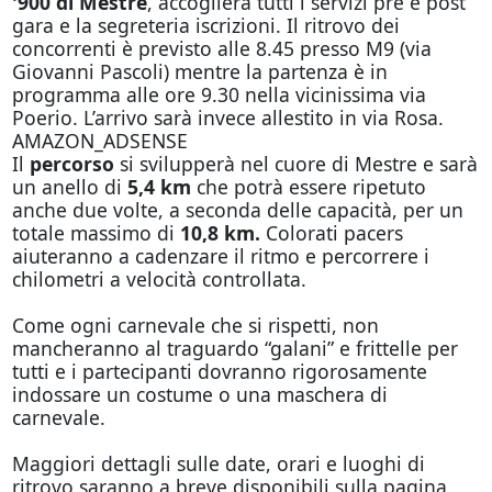
'900 di Mestre
, accoglierà tutti i servizi pre e post
gara e la segreteria iscrizioni. Il ritrovo dei
concorrenti è previsto alle 8.45 presso M9 (via
Giovanni Pascoli) mentre la partenza è in
programma alle ore 9.30 nella vicinissima via
Poerio. L’arrivo sarà invece allestito in via Rosa.
AMAZON_ADSENSE
Il
percorso
si svilupperà nel cuore di Mestre e sarà
un anello di
5,4 km
che potrà essere ripetuto
anche due volte, a seconda delle capacità, per un
totale massimo di
10,8 km.
Colorati pacers
aiuteranno a cadenzare il ritmo e percorrere i
chilometri a velocità controllata.
Come ogni carnevale che si rispetti, non
mancheranno al traguardo “galani” e frittelle per
tutti e i partecipanti dovranno rigorosamente
indossare un costume o una maschera di
carnevale.
Maggiori dettagli sulle date, orari e luoghi di
ritrovo saranno a breve disponibili sulla pagina