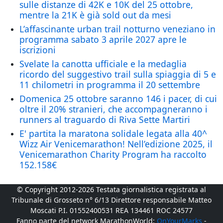
sulle distanze di 42K e 10K del 25 ottobre,
mentre la 21K è già sold out da mesi
L’affascinante urban trail notturno veneziano in
programma sabato 3 aprile 2027 apre le
iscrizioni
Svelate la canotta ufficiale e la medaglia
ricordo del suggestivo trail sulla spiaggia di 5 e
11 chilometri in programma il 20 settembre
Domenica 25 ottobre saranno 146 i pacer, di cui
oltre il 20% stranieri, che accompagneranno i
runners al traguardo di Riva Sette Martiri
E' partita la maratona solidale legata alla 40^
Wizz Air Venicemarathon! Nell’edizione 2025, il
Venicemarathon Charity Program ha raccolto
152.158€
© Copyright 2012-2026 Testata giornalistica registrata al
Tribunale di Grosseto n° 6/13 Direttore responsabile Matteo
Moscati P.I. 01552400531 REA 134461 ROC 24577
Fanno parte del network MarathonWorld:
OnYourMarks
-