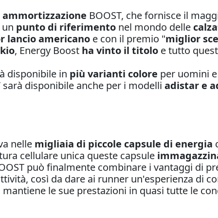
di ammortizzazione
BOOST, che fornisce il maggi
o un
punto di riferimento
nel mondo delle
calza
r lancio americano
e con il premio "
miglior sce
kio
, Energy Boost
ha vinto il titolo
e tutto quest
à disponibile in
più varianti colore
per uomini e
sarà disponibile anche per i modelli
adistar e a
va nelle
migliaia di piccole capsule di energia
ttura cellulare unica queste capsule
immagazzinan
BOOST può finalmente combinare i vantaggi di p
ttività, così da dare ai runner un'esperienza di c
io mantiene le sue prestazioni in quasi tutte le c