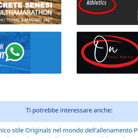
Ti potrebbe interessare anche:
conico stile Originals nel mondo dell'allenamento