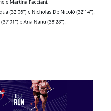
e e Martina Facciani.
ua (32'06") e Nicholas De Nicolò (32'14").
(37'01") e Ana Nanu (38'28").