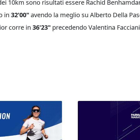
 dei 10km sono risultati essere Rachid Benhamdan
o in
32'00"
avendo la meglio su Alberto Della Pasq
ior corre in
36'23"
precedendo Valentina Facciani 