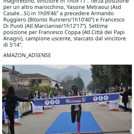
maghrebino, vincitore in 1h09’11”. Terza posizione
per un altro marocchino, Yassine Metraoui (Asd
Casale…Si) in 1h09’46” a precedere Armando
Ruggiero (Bitonto Runners/1h10’40”) e Francesco
Di Puoti (Atl.Marcianise/1h12’17”). Settima
posizione per Francesco Coppa (Atl.Città dei Papi
Anagni), campione uscente, staccato dal vincitore
di 5’14”.
AMAZON_ADSENSE