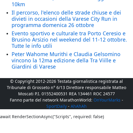
10km
Il percorso, l'elenco delle strade chiuse e dei
divieti in occasioni della Varese City Run in
programma domenica 26 ottobre
Evento sportivo e culturale tra Porto Ceresio e
Brusino Arsizio nel weekend del 11-12 ottobre.
Tutte le info utili
Peter Wahome Murithi e Claudia Gelsomino
vincono la 12ma edizione della Tra Viille e
Giardini di Varese
© Copyright 2012-2026 Testata giornalistica registrata al
Tribunale di Grosseto n° 6/13 Direttore responsabile Matteo
Moscati P.I. 01552400531 REA 134461 ROC 24577
Fanno parte del network MarathonWorld:
OnYourMarks
-
SportDaily
-
AhAhAh
await RenderSectionAsync("Scripts", required: false)