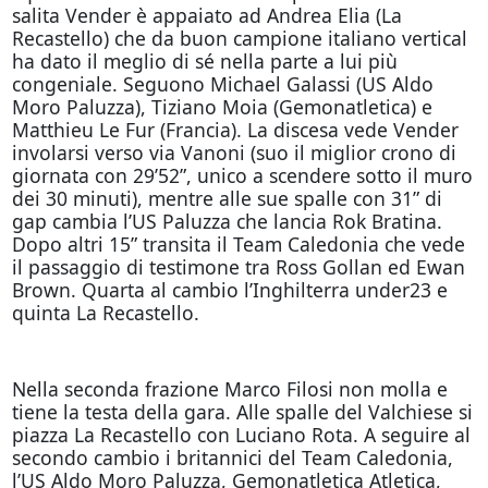
salita Vender è appaiato ad Andrea Elia (La
Recastello) che da buon campione italiano vertical
ha dato il meglio di sé nella parte a lui più
congeniale. Seguono Michael Galassi (US Aldo
Moro Paluzza), Tiziano Moia (Gemonatletica) e
Matthieu Le Fur (Francia). La discesa vede Vender
involarsi verso via Vanoni (suo il miglior crono di
giornata con 29’52”, unico a scendere sotto il muro
dei 30 minuti), mentre alle sue spalle con 31” di
gap cambia l’US Paluzza che lancia Rok Bratina.
Dopo altri 15” transita il Team Caledonia che vede
il passaggio di testimone tra Ross Gollan ed Ewan
Brown. Quarta al cambio l’Inghilterra under23 e
quinta La Recastello.
Nella seconda frazione Marco Filosi non molla e
tiene la testa della gara. Alle spalle del Valchiese si
piazza La Recastello con Luciano Rota. A seguire al
secondo cambio i britannici del Team Caledonia,
l’US Aldo Moro Paluzza, Gemonatletica Atletica,