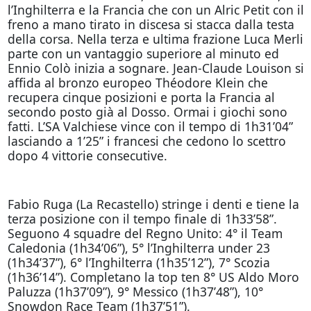
l’Inghilterra e la Francia che con un Alric Petit con il
freno a mano tirato in discesa si stacca dalla testa
della corsa. Nella terza e ultima frazione Luca Merli
parte con un vantaggio superiore al minuto ed
Ennio Colò inizia a sognare. Jean-Claude Louison si
affida al bronzo europeo Théodore Klein che
recupera cinque posizioni e porta la Francia al
secondo posto già al Dosso. Ormai i giochi sono
fatti. L’SA Valchiese vince con il tempo di 1h31’04”
lasciando a 1’25” i francesi che cedono lo scettro
dopo 4 vittorie consecutive.
Fabio Ruga (La Recastello) stringe i denti e tiene la
terza posizione con il tempo finale di 1h33’58”.
Seguono 4 squadre del Regno Unito: 4° il Team
Caledonia (1h34’06”), 5° l’Inghilterra under 23
(1h34’37”), 6° l’Inghilterra (1h35’12”), 7° Scozia
(1h36’14”). Completano la top ten 8° US Aldo Moro
Paluzza (1h37’09”), 9° Messico (1h37’48”), 10°
Snowdon Race Team (1h37’51”).