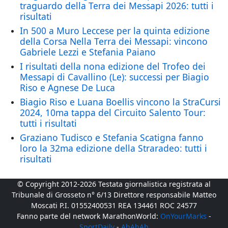
traguardo della Terra dei Messapi 2026: tutti i
risultati
In 500 a Muro Leccese per la quinta edizione
della Corsa Nella Terra dei Messapi: vincono
Gabriele Lezzi e Stefania Paiano
I risultati della nona edizione del Trofeo dei
Messapi di Cavallino (Le): successi per Biagio
Riso e Agnese De Luca
Biagio Riso e Luana Boellis vincono la StraCursi
2024, 10ma tappa del Circuito Salento Tour:
tutti i risultati
Graziano Tudisco e Stefania Scatigna fanno
loro la 32ma edizione della Straradeo: tutti i
risultati
© Copyright 2012-2026 Testata giornalistica registrata al
Tribunale di Grosseto n° 6/13 Direttore responsabile Matteo
Moscati P.I. 01552400531 REA 134461 ROC 24577
Fanno parte del network MarathonWorld:
OnYourMarks
-
SportDaily
-
AhAhAh