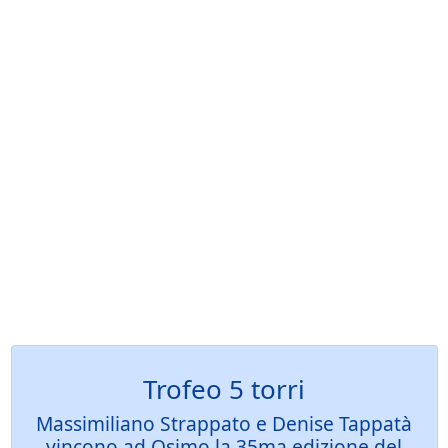
Trofeo 5 torri
Massimiliano Strappato e Denise Tappatà
vincono ad Osimo la 35ma edizione del