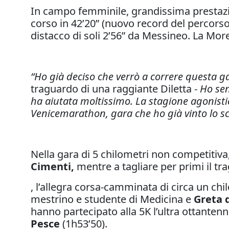
In campo femminile, grandissima prestaz
corso in 42’20” (nuovo record del percorso
distacco di soli 2’56” da Messineo. La More
“Ho già deciso che verrò a correre questa 
traguardo di una raggiante Diletta -
Ho sen
ha aiutata moltissimo. La stagione agonistica
Venicemarathon, gara che ho già vinto lo s
Nella gara di 5 chilometri non competitiva, 
Cimenti,
mentre a tagliare per primi il tr
, l’allegra corsa-camminata di circa un ch
mestrino e studente di Medicina e
Greta 
hanno partecipato alla 5K l’ultra ottanten
Pesce
(1h53’50).