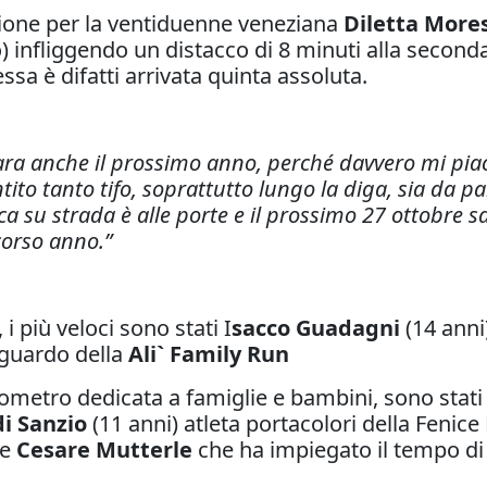
ione per la ventiduenne veneziana
Diletta More
) infliggendo un distacco di 8 minuti alla second
ssa è difatti arrivata quinta assoluta.
gara anche il prossimo anno, perché davvero mi pi
tito tanto tifo, soprattutto lungo la diga, sia da pa
 su strada è alle porte e il prossimo 27 ottobre sar
corso anno.”
i più veloci sono stati I
sacco Guadagni
(14 anni
aguardo della
Ali` Family Run
ilometro dedicata a famiglie e bambini, sono stat
di Sanzio
(11 anni) atleta portacolori della Fenice 
ne
Cesare Mutterle
che ha impiegato il tempo di