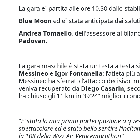
La gara e` partita alle ore 10.30 dallo sta
Blue Moon
ed e` stata anticipata dai salut
Andrea Tomaello
, dell'assessore al bil
Padovan
.
La gara maschile è stata un testa a testa s
Messineo
e
Igor Fontanella
: l’atleta pi
Messineo ha sferrato l’attacco decisivo, m
veniva recuperato da
Diego Casarin
, sec
ha chiuso gli 11 km in 39’24” miglior cron
“
E' stata la mia prima partecipazione a ques
spettacolare ed è stato bello sentire l’incit
la 10K della Wizz Air Venicemarathon”