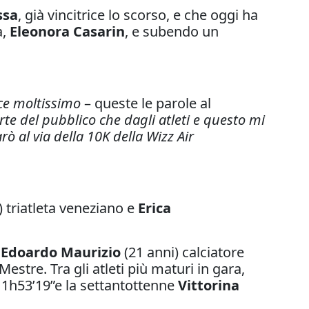
ssa
, già vincitrice lo scorso, e che oggi ha
a,
Eleonora Casarin
, e subendo un
ace moltissimo
– queste le parole al
rte del pubblico che dagli atleti e questo mi
ò al via della 10K della Wizz Air
) triatleta veneziano e
Erica
i
Edoardo Maurizio
(21 anni) calciatore
Mestre. Tra gli atleti più maturi in gara,
 1h53’19”e la settantottenne
Vittorina