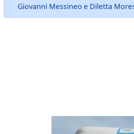
Giovanni Messineo e Diletta Moressa 