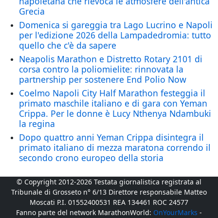
napoletana che rievoca le atmosfere dell'antica
Grecia
Domenica si gareggia tra Lago Lucrino e Napoli
per l'edizione 2026 della Lampadedromia: tutto
quello che c'è da sapere
Neapolis Marathon e Distretto Rotary 2101 di
corsa contro la poliomielite: rinnovata la
partnership per sostenere End Polio Now
Coelmo Napoli City Half Marathon festeggia il
primato maschile italiano e di gara con Yeman
Crippa. Per le donne è Lucy Nthenya Ndambuki
la regina
Dopo quattro anni Yeman Crippa disintegra il
primato italiano di mezza maratona correndo il
secondo crono europeo della storia
© Copyright 2012-2026 Testata giornalistica registrata al
Tribunale di Grosseto n° 6/13 Direttore responsabile Matteo
Moscati P.I. 01552400531 REA 134461 ROC 24577
Fanno parte del network MarathonWorld:
OnYourMarks
-