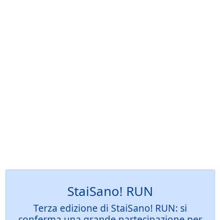
StaiSano! RUN
Terza edizione di StaiSano! RUN: si
conferma una grande partecipazione per