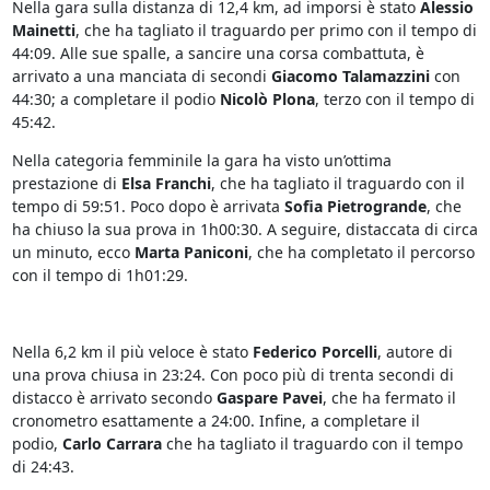
Nella gara sulla distanza di 12,4 km, ad imporsi è stato
Alessio
Mainetti
, che ha tagliato il traguardo per primo con il tempo di
44:09. Alle sue spalle, a sancire una corsa combattuta, è
arrivato a una manciata di secondi
Giacomo Talamazzini
con
44:30; a completare il podio
Nicolò Plona
, terzo con il tempo di
45:42.
Nella categoria femminile la gara ha visto un’ottima
prestazione di
Elsa Franchi
, che ha tagliato il traguardo con il
tempo di 59:51. Poco dopo è arrivata
Sofia Pietrogrande
, che
ha chiuso la sua prova in 1h00:30. A seguire, distaccata di circa
un minuto, ecco
Marta Paniconi
, che ha completato il percorso
con il tempo di 1h01:29.
Nella 6,2 km il più veloce è stato
Federico Porcelli
, autore di
una prova chiusa in 23:24. Con poco più di trenta secondi di
distacco è arrivato secondo
Gaspare Pavei
, che ha fermato il
cronometro esattamente a 24:00. Infine, a completare il
podio,
Carlo Carrara
che ha tagliato il traguardo con il tempo
di 24:43.