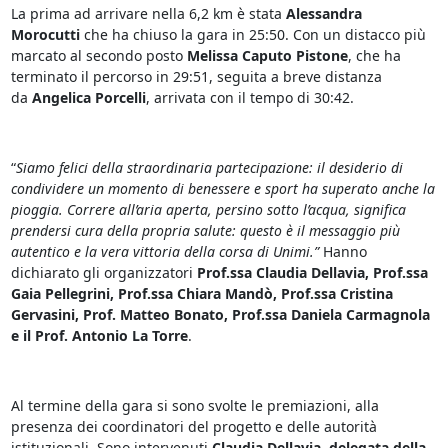
La prima ad arrivare nella 6,2 km è stata
Alessandra
Morocutti
che ha chiuso la gara in 25:50. Con un distacco più
marcato al secondo posto
Melissa Caputo Pistone
, che ha
terminato il percorso in 29:51, seguita a breve distanza
da
Angelica Porcelli
, arrivata con il tempo di 30:42.
“
Siamo felici della straordinaria partecipazione: il desiderio di
condividere un momento di benessere e sport ha superato anche la
pioggia. Correre all’aria aperta, persino sotto l’acqua, significa
prendersi cura della propria salute: questo è il messaggio più
autentico e la vera vittoria della corsa di Unimi.”
Hanno
dichiarato gli organizzatori
Prof.ssa Claudia Dellavia, Prof.ssa
Gaia Pellegrini, Prof.ssa Chiara Mandò, Prof.ssa Cristina
Gervasini, Prof. Matteo Bonato, Prof.ssa Daniela Carmagnola
e il Prof. Antonio La Torre
.
Al termine della gara si sono svolte le premiazioni, alla
presenza dei coordinatori del progetto e delle autorità
istituzionali. Sono intervenuti
Claudia Dellavia, delegata della