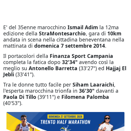
E' del 35enne marocchino
Ismail Adim
la 12ma
edizione della
StraMontesarchio
, gara di
10km
andata in scena nella cittadina beneventana nella
mattinata di
domenica 7 settembre 2014
.
Il portacolori della
Finanza Sport Campania
completa la fatica dopo
32'34"
avendo così la
meglio su
Antonello Barretta
(33'27") ed
Hajjaj El
Jebli
(33'41").
Tra le donne tutto facile per
Siham Laaraichi
,
l'esperta marocchina trionfa in
36'30"
davanti a
Paola Di Tillo
(39'11") e
Filomena Palomba
(40'53").