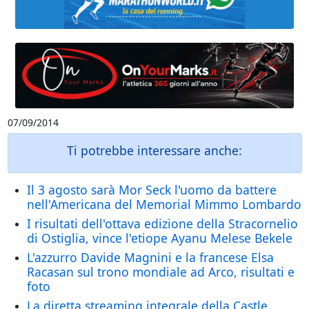
07/09/2014
Ti potrebbe interessare anche:
Il 3 agosto sarà Mor Seck l'uomo da battere
nell'Americana del Memorial Mimmo Lombardo
I risultati dell'ottava edizione della Stracornelio
di Ostiglia, vince l'etiope Ayanu Melese Bekele
L'azzurro Davide Magnini e la francese Elsa
Racasan sul trono mondiale ad Arco, risultati e
foto
La diretta streaming integrale della Castle