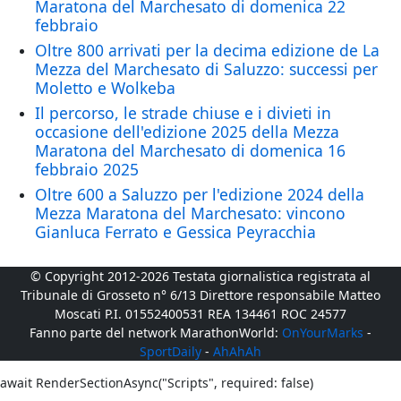
Maratona del Marchesato di domenica 22
febbraio
Oltre 800 arrivati per la decima edizione de La
Mezza del Marchesato di Saluzzo: successi per
Moletto e Wolkeba
Il percorso, le strade chiuse e i divieti in
occasione dell'edizione 2025 della Mezza
Maratona del Marchesato di domenica 16
febbraio 2025
Oltre 600 a Saluzzo per l'edizione 2024 della
Mezza Maratona del Marchesato: vincono
Gianluca Ferrato e Gessica Peyracchia
© Copyright 2012-2026 Testata giornalistica registrata al
Tribunale di Grosseto n° 6/13 Direttore responsabile Matteo
Moscati P.I. 01552400531 REA 134461 ROC 24577
Fanno parte del network MarathonWorld:
OnYourMarks
-
SportDaily
-
AhAhAh
await RenderSectionAsync("Scripts", required: false)