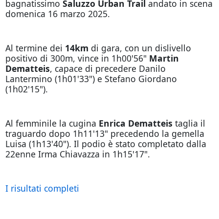
bagnatissimo
Saluzzo Urban Trail
andato in scena
domenica 16 marzo 2025.
Al termine dei
14km
di gara, con un dislivello
positivo di 300m, vince in 1h00'56"
Martin
Dematteis
, capace di precedere Danilo
Lantermino (1h01'33") e Stefano Giordano
(1h02'15").
Al femminile la cugina
Enrica Dematteis
taglia il
traguardo dopo 1h11'13" precedendo la gemella
Luisa (1h13'40"). Il podio è stato completato dalla
22enne Irma Chiavazza in 1h15'17".
I risultati completi