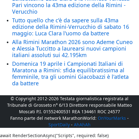
Pari vincono la 43ma edizione della Rimini -
Verucchio
Tutto quello che c'è da sapere sulla 43ma
edizione della Rimini-Verrucchio di sabato 16
maggio: Luca Clara l'uomo da battere
Alla Rimini Marathon 2026 sono Ademe Cuneo
e Alessia Tuccitto a laurearsi nuovi campioni
italiani assoluti sui 42.195km
Domenica 19 aprile i Campionati Italiani di
Maratona a Rimini: sfida equilibratissima al
femminile, tra gli uomini Giacobazzi è l'atleta
da battere
© Copyright 2012-2026 Testata giornalistica registrata al
Tribunale di Grosseto n° 6/13 Direttore responsabile Matteo
Moscati P.I. 01552400531 REA 134461 ROC 24577
Fanno parte del network MarathonWorld:
OnYourMarks
-
SportDaily
-
AhAhAh
await RenderSectionAsync("Scripts", required: false)