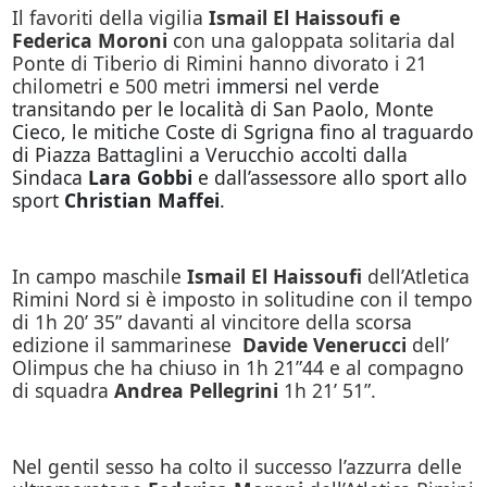
Il favoriti della vigilia
Ismail El Haissoufi e
Federica Moroni
con una galoppata solitaria dal
Ponte di Tiberio di Rimini hanno divorato i 21
chilometri e 500 metri
immersi nel verde
transitando per le località di San Paolo, Monte
Cieco, le mitiche Coste di Sgrigna fino al traguardo
di Piazza Battaglini a Verucchio accolti dalla
Sindaca
Lara Gobbi
e dall’assessore allo sport allo
sport
Christian Maffei
.
In campo maschile
Ismail El Haissoufi
dell’Atletica
Rimini Nord si è imposto in solitudine con il tempo
di 1h 20’ 35” davanti al vincitore della scorsa
edizione il sammarinese
Davide Venerucci
dell’
Olimpus che ha chiuso in 1h 21”44 e al compagno
di squadra
Andrea Pellegrini
1h 21’ 51”.
Nel gentil sesso ha colto il successo l’azzurra delle