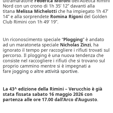
ultramaratone
Federica Moroni
dell’Atletica Rimini
Nord con un crono di 1h 35’ 12” davanti alla
titana
Melissa Michelotti
che ha impiegato 1h 47’
14” e alla sorprendete
Romina Rigoni
del Golden
Club Rimini con 1h 49’ 19”.
Un riconoscimento speciale “
Plogging
” è andato
ad un maratoneta speciale
Nicholas Zinzi
, ha
ignorato il tempo per raccogliere i rifiuti trovati sul
percorso. Il plogging è una nuova tendenza che
consiste nel raccogliere i rifiuti che si trovano sul
proprio cammino mentre si è impegnati a
fare
jogging o altre attività sportive.
La 43^ edizione della Rimini – Verucchio è già
stata fissata sabato 16 maggio 2026 con
partenza alle ore 17.00 dall’Arco d’Augusto
.