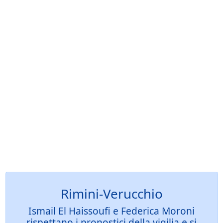
Rimini-Verucchio
Ismail El Haissoufi e Federica Moroni
rispettano i pronostici della vigilia e si