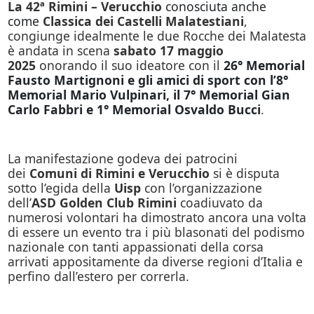
La 42ª Rimini – Verucchio
conosciuta anche
come
Classica dei Castelli Malatestiani
,
congiunge idealmente le due Rocche dei Malatesta
è andata in scena
sabato 17 maggio
2025
onorando il suo ideatore con il
26° Memorial
Fausto Martignoni e gli amici di sport con l’8°
Memorial Mario Vulpinari, il 7° Memorial Gian
Carlo Fabbri e 1° Memorial Osvaldo Bucci
.
La manifestazione godeva dei patrocini
dei
Comuni di Rimini e Verucchio
si è disputa
sotto l’egida della
Uisp
con l’organizzazione
dell’
ASD Golden Club Rimini
coadiuvato da
numerosi volontari ha dimostrato ancora una volta
di essere un evento tra i più blasonati del podismo
nazionale con tanti appassionati della corsa
arrivati appositamente da diverse regioni d’Italia e
perfino dall’estero per correrla.