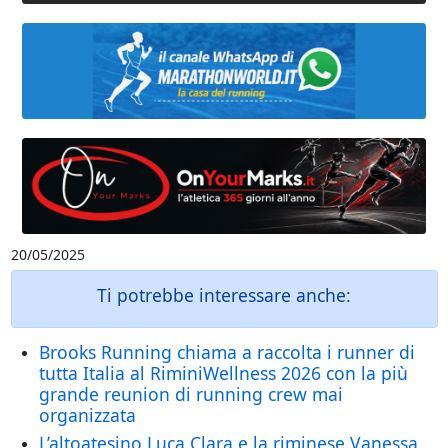
20/05/2025
Ti potrebbe interessare anche:
Brooks Running chiama a raccolta i runner di
tutta Italia al RiminiWellness 2026 con la più
grande reunion di running crew mai
organizzata
L’altoatesino Luca Clara e la riminese Vanessa