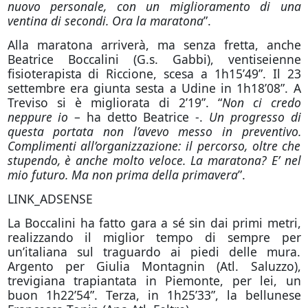
nuovo personale, con un miglioramento di una
ventina di secondi. Ora la maratona
”.
Alla maratona arriverà, ma senza fretta, anche
Beatrice Boccalini (G.s. Gabbi), ventiseienne
fisioterapista di Riccione, scesa a 1h15’49”. Il 23
settembre era giunta sesta a Udine in 1h18’08”. A
Treviso si è migliorata di 2’19”. “
Non ci credo
neppure io
– ha detto Beatrice -.
Un progresso di
questa portata non l’avevo messo in preventivo.
Complimenti all’organizzazione: il percorso, oltre che
stupendo, è anche molto veloce. La maratona? E’ nel
mio futuro. Ma non prima della primavera
”.
LINK_ADSENSE
La Boccalini ha fatto gara a sé sin dai primi metri,
realizzando il miglior tempo di sempre per
un’italiana sul traguardo ai piedi delle mura.
Argento per Giulia Montagnin (Atl. Saluzzo),
trevigiana trapiantata in Piemonte, per lei, un
buon 1h22’54”. Terza, in 1h25’33”, la bellunese