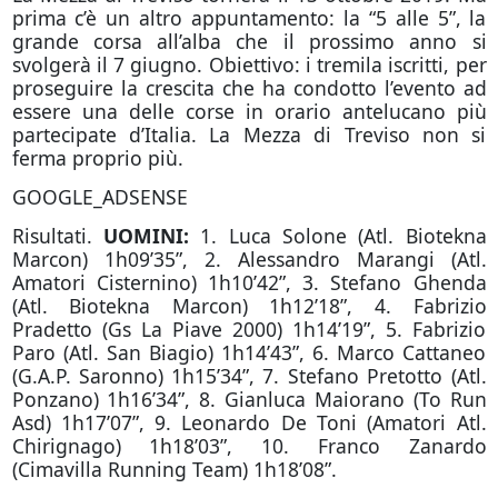
prima c’è un altro appuntamento: la “5 alle 5”, la
grande corsa all’alba che il prossimo anno si
svolgerà il 7 giugno. Obiettivo: i tremila iscritti, per
proseguire la crescita che ha condotto l’evento ad
essere una delle corse in orario antelucano più
partecipate d’Italia. La Mezza di Treviso non si
ferma proprio più.
GOOGLE_ADSENSE
Risultati.
UOMINI:
1. Luca Solone (Atl. Biotekna
Marcon) 1h09’35”, 2. Alessandro Marangi (Atl.
Amatori Cisternino) 1h10’42”, 3. Stefano Ghenda
(Atl. Biotekna Marcon) 1h12’18”, 4. Fabrizio
Pradetto (Gs La Piave 2000) 1h14’19”, 5. Fabrizio
Paro (Atl. San Biagio) 1h14’43”, 6. Marco Cattaneo
(G.A.P. Saronno) 1h15’34”, 7. Stefano Pretotto (Atl.
Ponzano) 1h16’34”, 8. Gianluca Maiorano (To Run
Asd) 1h17’07”, 9. Leonardo De Toni (Amatori Atl.
Chirignago) 1h18’03”, 10. Franco Zanardo
(Cimavilla Running Team) 1h18’08”.