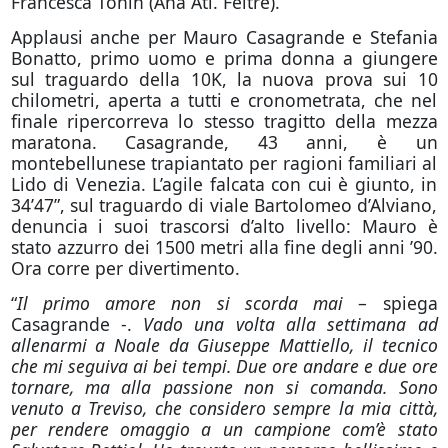
Francesca Tonin (Ana Atl. Feltre).
Applausi anche per Mauro Casagrande e Stefania
Bonatto, primo uomo e prima donna a giungere
sul traguardo della 10K, la nuova prova sui 10
chilometri, aperta a tutti e cronometrata, che nel
finale ripercorreva lo stesso tragitto della mezza
maratona. Casagrande, 43 anni, è un
montebellunese trapiantato per ragioni familiari al
Lido di Venezia. L’agile falcata con cui è giunto, in
34’47”, sul traguardo di viale Bartolomeo d’Alviano,
denuncia i suoi trascorsi d’alto livello: Mauro è
stato azzurro dei 1500 metri alla fine degli anni ’90.
Ora corre per divertimento.
“
Il primo amore non si scorda mai
– spiega
Casagrande -.
Vado una volta alla settimana ad
allenarmi a Noale da Giuseppe Mattiello, il tecnico
che mi seguiva ai bei tempi. Due ore andare e due ore
tornare, ma alla passione non si comanda. Sono
venuto a Treviso, che considero sempre la mia città,
per rendere omaggio a un campione com’è stato