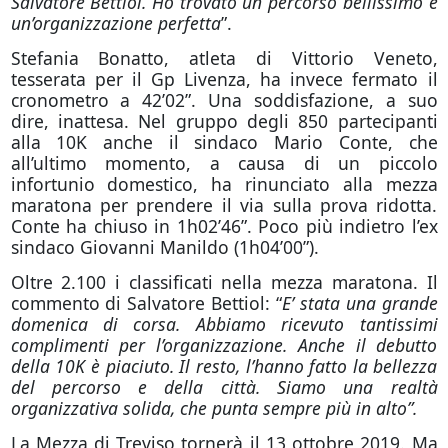
Salvatore Bettiol. Ho trovato un percorso bellissimo e
un’organizzazione perfetta
”.
Stefania Bonatto, atleta di Vittorio Veneto,
tesserata per il Gp Livenza, ha invece fermato il
cronometro a 42’02”. Una soddisfazione, a suo
dire, inattesa. Nel gruppo degli 850 partecipanti
alla 10K anche il sindaco Mario Conte, che
all’ultimo momento, a causa di un piccolo
infortunio domestico, ha rinunciato alla mezza
maratona per prendere il via sulla prova ridotta.
Conte ha chiuso in 1h02’46”. Poco più indietro l’ex
sindaco Giovanni Manildo (1h04’00”).
Oltre 2.100 i classificati nella mezza maratona. Il
commento di Salvatore Bettiol: “
E’ stata una grande
domenica di corsa. Abbiamo ricevuto tantissimi
complimenti per l’organizzazione. Anche il debutto
della 10K è piaciuto. Il resto, l’hanno fatto la bellezza
del percorso e della città. Siamo una realtà
organizzativa solida, che punta sempre più in alto”.
La Mezza di Treviso tornerà il 13 ottobre 2019. Ma