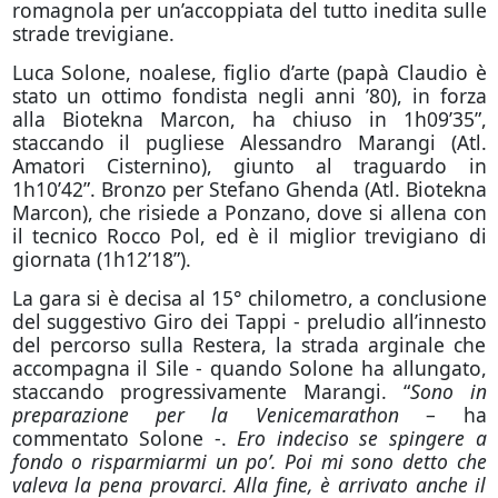
romagnola per un’accoppiata del tutto inedita sulle
strade trevigiane.
Luca Solone, noalese, figlio d’arte (papà Claudio è
stato un ottimo fondista negli anni ’80), in forza
alla Biotekna Marcon, ha chiuso in 1h09’35”,
staccando il pugliese Alessandro Marangi (Atl.
Amatori Cisternino), giunto al traguardo in
1h10’42”. Bronzo per Stefano Ghenda (Atl. Biotekna
Marcon), che risiede a Ponzano, dove si allena con
il tecnico Rocco Pol, ed è il miglior trevigiano di
giornata (1h12’18”).
La gara si è decisa al 15° chilometro, a conclusione
del suggestivo Giro dei Tappi - preludio all’innesto
del percorso sulla Restera, la strada arginale che
accompagna il Sile - quando Solone ha allungato,
staccando progressivamente Marangi. “
Sono in
preparazione per la Venicemarathon
– ha
commentato Solone -.
Ero indeciso se spingere a
fondo o risparmiarmi un po’. Poi mi sono detto che
valeva la pena provarci. Alla fine, è arrivato anche il