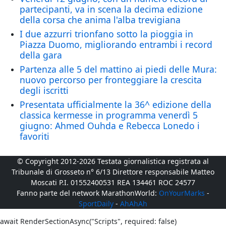
partecipanti, va in scena la decima edizione
della corsa che anima l'alba trevigiana
I due azzurri trionfano sotto la pioggia in
Piazza Duomo, migliorando entrambi i record
della gara
Partenza alle 5 del mattino ai piedi delle Mura:
nuovo percorso per fronteggiare la crescita
degli iscritti
Presentata ufficialmente la 36^ edizione della
classica kermesse in programma venerdì 5
giugno: Ahmed Ouhda e Rebecca Lonedo i
favoriti
© Copyright 2012-2026 Testata giornalistica registrata al
Tribunale di Grosseto n° 6/13 Direttore responsabile Matteo
Moscati P.I. 01552400531 REA 134461 ROC 24577
Fanno parte del network MarathonWorld:
OnYourMarks
-
SportDaily
-
AhAhAh
await RenderSectionAsync("Scripts", required: false)