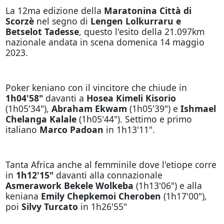
La 12ma edizione della
Maratonina Città di
Scorzè
nel segno di
Lengen Lolkurraru e
Betselot Tadesse
, questo l'esito della 21.097km
nazionale andata in scena domenica 14 maggio
2023.
Poker keniano con il vincitore che chiude in
1h04'58"
davanti a
Hosea Kimeli Kisorio
(1h05'34"),
Abraham Ekwam
(1h05'39") e
Ishmael
Chelanga Kalale
(1h05'44"). Settimo e primo
italiano
Marco Padoan
in 1h13'11".
Tanta Africa anche al femminile dove l'etiope corre
in
1h12'15"
davanti alla connazionale
Asmerawork Bekele Wolkeba
(1h13'06") e alla
keniana
Emily Chepkemoi Cheroben
(1h17'00"),
poi
Silvy Turcato
in 1h26'55"