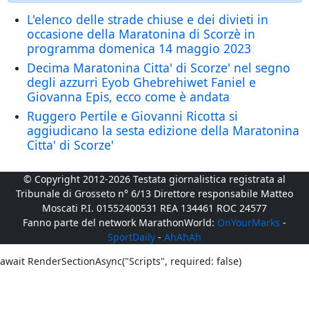
L'elenco delle strade chiuse e dei divieti in
occasione della Maratonina di Scorzè in
programma domenica 14 maggio 2023
Decima Maratonina Citta' di Scorze' nel segno
degli azzurri Eyob Ghebrehiwet Faniel e
Giovanna Epis, ecco come è andata
Ruggero Pertile e Giovanni Ricotta si
aggiudicano la sesta edizione della Maratonina
Citta' di Scorze'
© Copyright 2012-2026 Testata giornalistica registrata al
Tribunale di Grosseto n° 6/13 Direttore responsabile Matteo
Moscati P.I. 01552400531 REA 134461 ROC 24577
Fanno parte del network MarathonWorld:
OnYourMarks
-
SportDaily
-
AhAhAh
await RenderSectionAsync("Scripts", required: false)