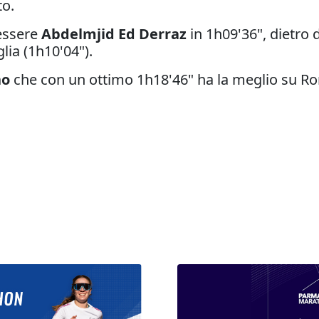
to.
 essere
Abdelmjid Ed Derraz
in 1h09'36", dietro 
lia (1h10'04").
no
che con un ottimo 1h18'46" ha la meglio su Ro