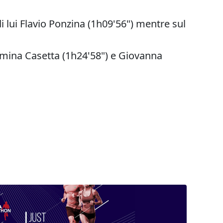
di lui Flavio Ponzina (1h09'56") mentre sul
mina Casetta (1h24'58") e Giovanna