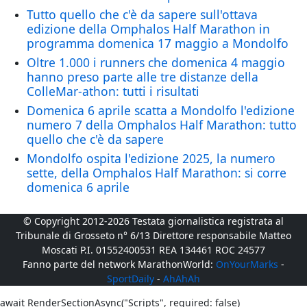
Tutto quello che c'è da sapere sull'ottava
edizione della Omphalos Half Marathon in
programma domenica 17 maggio a Mondolfo
Oltre 1.000 i runners che domenica 4 maggio
hanno preso parte alle tre distanze della
ColleMar-athon: tutti i risultati
Domenica 6 aprile scatta a Mondolfo l'edizione
numero 7 della Omphalos Half Marathon: tutto
quello che c'è da sapere
Mondolfo ospita l'edizione 2025, la numero
sette, della Omphalos Half Marathon: si corre
domenica 6 aprile
© Copyright 2012-2026 Testata giornalistica registrata al
Tribunale di Grosseto n° 6/13 Direttore responsabile Matteo
Moscati P.I. 01552400531 REA 134461 ROC 24577
Fanno parte del network MarathonWorld:
OnYourMarks
-
SportDaily
-
AhAhAh
await RenderSectionAsync("Scripts", required: false)