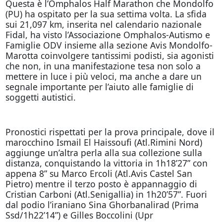
Questa è l’Omphalos Half Marathon che Mondolfo
(PU) ha ospitato per la sua settima volta. La sfida
sui 21,097 km, inserita nel calendario nazionale
Fidal, ha visto l’Associazione Omphalos-Autismo e
Famiglie ODV insieme alla sezione Avis Mondolfo-
Marotta coinvolgere tantissimi podisti, sia agonisti
che non, in una manifestazione tesa non solo a
mettere in luce i più veloci, ma anche a dare un
segnale importante per l’aiuto alle famiglie di
soggetti autistici.
Pronostici rispettati per la prova principale, dove il
marocchino Ismail El Haissoufi (Atl.Rimini Nord)
aggiunge un’altra perla alla sua collezione sulla
distanza, conquistando la vittoria in 1h18’27” con
appena 8” su Marco Ercoli (Atl.Avis Castel San
Pietro) mentre il terzo posto è appannaggio di
Cristian Carboni (Atl.Senigallia) in 1h20’57”. Fuori
dal podio l’iraniano Sina Ghorbanalirad (Prima
Ssd/1h22’14”) e Gilles Boccolini (Upr