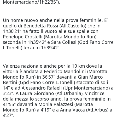
Montemarciano/1h22’35”).
Un nome nuovo anche nella prova femminile. E’
quello di Benedetta Rossi (Atl.Castello) che in
1h30’21” ha fatto il vuoto alle sue spalle con
Penelope Crostelli (Marotta Mondolfo Run)
seconda in 1h35’42” e Sara Collesi (Gpd Fano Corre
L.Tonelli) terza in 1h39’42”.
Valenza nazionale anche per la 10 km dove la
vittoria è andata a Federico Mandolini (Marottta
Mondolfo Run) in 36’57” davanti a Gian Marco
Bertini (Gpd Fano Corre L.Tonelli) staccato di soli
14” e ad Alessandro Rafaeli (Upr Montemarciano) a
3’23”. A Laura Giordano (Atl.Urbania), vincitrice
della mezza lo scorso anno, la prova femminile in
41’55” davanti a Monia Palazzesi (Marotta
Mondolfo Run) a 4’19” e a Anna Vacca (Atl.Arbus) a
4’27”.