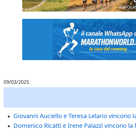
09/03/2025
Giovanni Auciello e Teresa Lelario vincono l
Domenico Ricatti e Irene Palazzi vincono la 