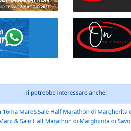
Ti potrebbe interessare anche:
a 16ma Mare&Sale Half Marathon di Margherita di Sa
Mare & Sale Half Marathon di Margherita di Savoia