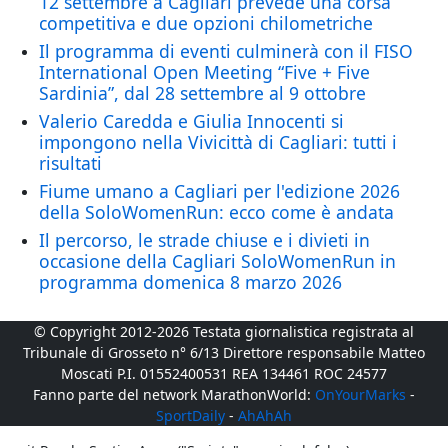
12 settembre a Cagliari prevede una corsa
competitiva e due opzioni chilometriche
Il programma di eventi culminerà con il FISO
International Open Meeting “Five + Five
Sardinia”, dal 28 settembre al 9 ottobre
Valerio Caredda e Giulia Innocenti si
impongono nella Vivicittà di Cagliari: tutti i
risultati
Fiume umano a Cagliari per l'edizione 2026
della SoloWomenRun: ecco come è andata
Il percorso, le strade chiuse e i divieti in
occasione della Cagliari SoloWomenRun in
programma domenica 8 marzo 2026
© Copyright 2012-2026 Testata giornalistica registrata al
Tribunale di Grosseto n° 6/13 Direttore responsabile Matteo
Moscati P.I. 01552400531 REA 134461 ROC 24577
Fanno parte del network MarathonWorld:
OnYourMarks
-
SportDaily
-
AhAhAh