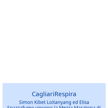
CagliariRespira
Simon Kibet Loitanyang ed Elisa
Spazzafumo vincono la Mezza Maratona di