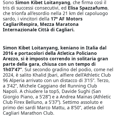
Sono
Simon Kibet Loitanyang
, che firma così il
tris di successi consecutivi, ed
Elisa Spazzafumo
,
che trionfa all’esordio nella 21 km del capoluogo
sardo, i vincitori della
17ª AF Motors
CagliariRespira, Mezza Maratona
Internazionale Città di Cagliari.
Simon Kibet Loitanyang, keniano in Italia dal
2016 e portacolori della Atletica Policiano
Arezzo, si è imposto correndo in solitaria gran
parte della gara, chiusa con un tempo di
1h07’47”
. Sul secondo gradino del podio, come nel
2024, è salito Khalid Jbari, alfiere dell’Athletic Club
96 Alperia arrivato con un distacco di 3’15”. Terzo,
a 3’42”, Michele Caggiano del Running Club
Napoli. A chiudere la top5, Davide Sughi (San
Giorgio Piano, a 5’28”) e a Andrea Mainas (Athletic
Club Firex Belluno, a 5’37”). Settimo assoluto e
primo dei sardi Marco Mattu, a 8’50”, atleta del
Cagliari Marathon Club.