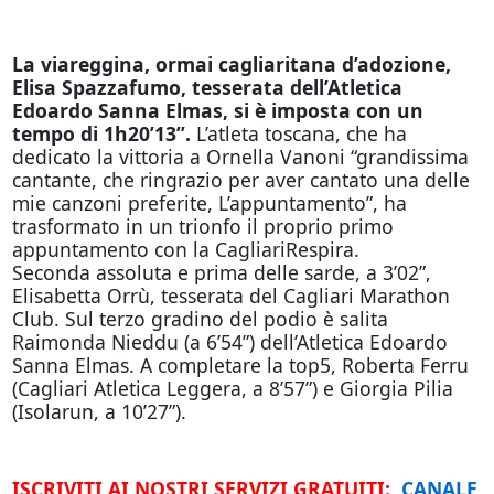
La viareggina, ormai cagliaritana d’adozione,
Elisa Spazzafumo, tesserata dell’Atletica
Edoardo Sanna Elmas, si è imposta con un
tempo di 1h20’13”.
L’atleta toscana, che ha
dedicato la vittoria a Ornella Vanoni “grandissima
cantante, che ringrazio per aver cantato una delle
mie canzoni preferite, L’appuntamento”, ha
trasformato in un trionfo il proprio primo
appuntamento con la CagliariRespira.
Seconda
assoluta e prima delle sarde, a 3’02”,
Elisabetta Orrù, tesserata del Cagliari Marathon
Club. Sul terzo gradino del podio è salita
Raimonda Nieddu (a 6’54”) dell’Atletica Edoardo
Sanna Elmas. A completare la top5, Roberta Ferru
(Cagliari Atletica Leggera, a 8’57”) e Giorgia Pilia
(Isolarun, a 10’27”).
ISCRIVITI AI NOSTRI SERVIZI GRATUITI:
CANALE