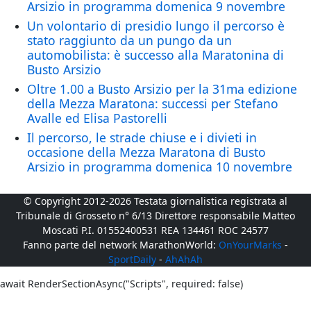
Arsizio in programma domenica 9 novembre
Un volontario di presidio lungo il percorso è
stato raggiunto da un pungo da un
automobilista: è successo alla Maratonina di
Busto Arsizio
Oltre 1.00 a Busto Arsizio per la 31ma edizione
della Mezza Maratona: successi per Stefano
Avalle ed Elisa Pastorelli
Il percorso, le strade chiuse e i divieti in
occasione della Mezza Maratona di Busto
Arsizio in programma domenica 10 novembre
© Copyright 2012-2026 Testata giornalistica registrata al
Tribunale di Grosseto n° 6/13 Direttore responsabile Matteo
Moscati P.I. 01552400531 REA 134461 ROC 24577
Fanno parte del network MarathonWorld:
OnYourMarks
-
SportDaily
-
AhAhAh
await RenderSectionAsync("Scripts", required: false)