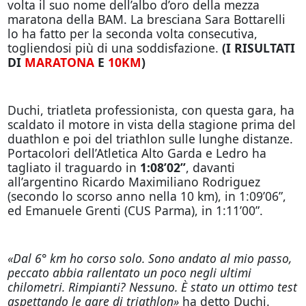
volta il suo nome dell’albo d’oro della mezza
maratona della BAM. La bresciana Sara Bottarelli
lo ha fatto per la seconda volta consecutiva,
togliendosi più di una soddisfazione.
(I RISULTATI
DI
MARATONA
E
10KM
)
Duchi, triatleta professionista, con questa gara, ha
scaldato il motore in vista della stagione prima del
duathlon e poi del triathlon sulle lunghe distanze.
Portacolori dell’Atletica Alto Garda e Ledro ha
tagliato il traguardo in
1:08’02”
, davanti
all’argentino Ricardo Maximiliano Rodriguez
(secondo lo scorso anno nella 10 km), in 1:09’06”,
ed Emanuele Grenti (CUS Parma), in 1:11’00”.
«Dal 6° km ho corso solo. Sono andato al mio passo,
peccato abbia rallentato un poco negli ultimi
chilometri. Rimpianti? Nessuno. È stato un ottimo test
aspettando le gare di triathlon»
ha detto Duchi.