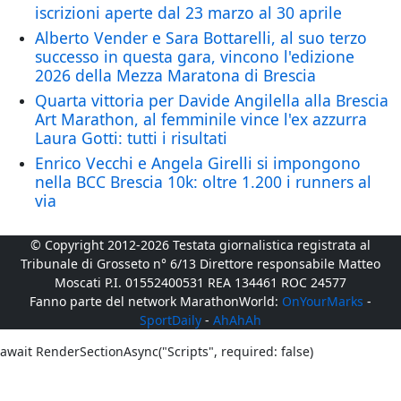
iscrizioni aperte dal 23 marzo al 30 aprile
Alberto Vender e Sara Bottarelli, al suo terzo
successo in questa gara, vincono l'edizione
2026 della Mezza Maratona di Brescia
Quarta vittoria per Davide Angilella alla Brescia
Art Marathon, al femminile vince l'ex azzurra
Laura Gotti: tutti i risultati
Enrico Vecchi e Angela Girelli si impongono
nella BCC Brescia 10k: oltre 1.200 i runners al
via
© Copyright 2012-2026 Testata giornalistica registrata al
Tribunale di Grosseto n° 6/13 Direttore responsabile Matteo
Moscati P.I. 01552400531 REA 134461 ROC 24577
Fanno parte del network MarathonWorld:
OnYourMarks
-
SportDaily
-
AhAhAh
await RenderSectionAsync("Scripts", required: false)