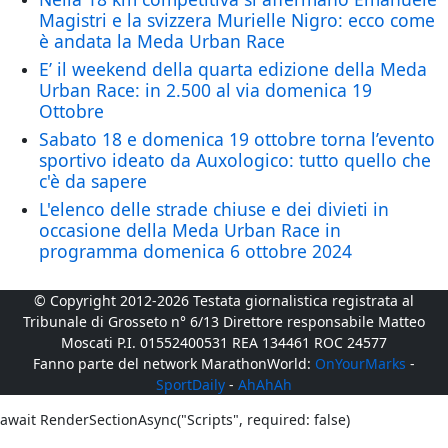
Magistri e la svizzera Murielle Nigro: ecco come
è andata la Meda Urban Race
E’ il weekend della quarta edizione della Meda
Urban Race: in 2.500 al via domenica 19
Ottobre
Sabato 18 e domenica 19 ottobre torna l’evento
sportivo ideato da Auxologico: tutto quello che
c'è da sapere
L'elenco delle strade chiuse e dei divieti in
occasione della Meda Urban Race in
programma domenica 6 ottobre 2024
© Copyright 2012-2026 Testata giornalistica registrata al
Tribunale di Grosseto n° 6/13 Direttore responsabile Matteo
Moscati P.I. 01552400531 REA 134461 ROC 24577
Fanno parte del network MarathonWorld:
OnYourMarks
-
SportDaily
-
AhAhAh
await RenderSectionAsync("Scripts", required: false)