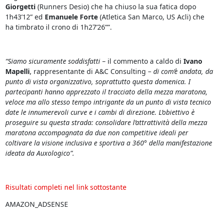
Giorgetti
(Runners Desio) che ha chiuso la sua fatica dopo
1h43’12” ed
Emanuele Forte
(Atletica San Marco, US Acli) che
ha timbrato il crono di 1h27’26””.
“Siamo sicuramente soddisfatti
– il commento a caldo di
Ivano
Mapelli
, rappresentante di A&C Consulting –
di com’è andata, da
punto di vista organizzativo, soprattutto questa domenica. I
partecipanti hanno apprezzato il tracciato della mezza maratona,
veloce ma allo stesso tempo intrigante da un punto di vista tecnico
date le innumerevoli curve e i cambi di direzione. L’obiettivo è
proseguire su questa strada: consolidare l’attrattività della mezza
maratona accompagnata da due non competitive ideali per
coltivare la visione inclusiva e sportiva a 360° della manifestazione
ideata da Auxologico”.
Risultati completi nel link sottostante
AMAZON_ADSENSE