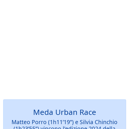
Meda Urban Race
Matteo Porro (1h11’19”) e Silvia Chinchio
(1h23’55”) vincono l'edizione 2024 della