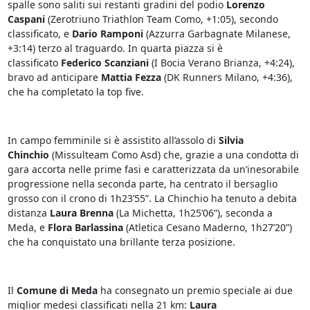
spalle sono saliti sui restanti gradini del podio
Lorenzo
Caspani
(Zerotriuno Triathlon Team Como, +1:05), secondo
classificato, e
Dario Ramponi
(Azzurra Garbagnate Milanese,
+3:14) terzo al traguardo. In quarta piazza si è
classificato
Federico Scanziani
(I Bocia Verano Brianza, +4:24),
bravo ad anticipare
Mattia Fezza
(DK Runners Milano, +4:36),
che ha completato la top five.
In campo femminile si è assistito all’assolo di
Silvia
Chinchio
(Missulteam Como Asd) che, grazie a una condotta di
gara accorta nelle prime fasi e caratterizzata da un’inesorabile
progressione nella seconda parte, ha centrato il bersaglio
grosso con il crono di 1h23’55”. La Chinchio ha tenuto a debita
distanza
Laura Brenna
(La Michetta, 1h25’06”), seconda a
Meda, e
Flora Barlassina
(Atletica Cesano Maderno, 1h27’20”)
che ha conquistato una brillante terza posizione.
Il
Comune di Meda
ha consegnato un premio speciale ai due
miglior medesi classificati nella 21 km:
Laura