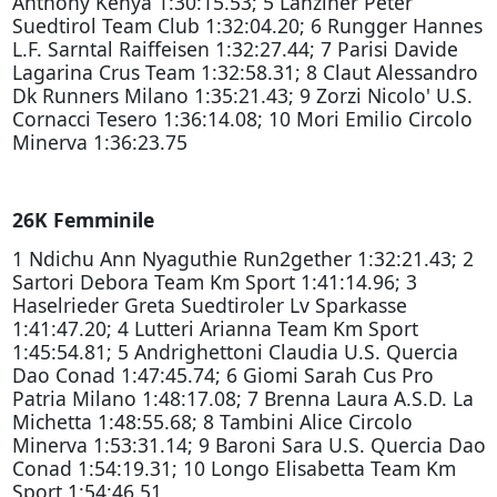
Anthony Kenya 1:30:15.53; 5 Lanziner Peter
Suedtirol Team Club 1:32:04.20; 6 Rungger Hannes
L.F. Sarntal Raiffeisen 1:32:27.44; 7 Parisi Davide
Lagarina Crus Team 1:32:58.31; 8 Claut Alessandro
Dk Runners Milano 1:35:21.43; 9 Zorzi Nicolo' U.S.
Cornacci Tesero 1:36:14.08; 10 Mori Emilio Circolo
Minerva 1:36:23.75
26K Femminile
1 Ndichu Ann Nyaguthie Run2gether 1:32:21.43; 2
Sartori Debora Team Km Sport 1:41:14.96; 3
Haselrieder Greta Suedtiroler Lv Sparkasse
1:41:47.20; 4 Lutteri Arianna Team Km Sport
1:45:54.81; 5 Andrighettoni Claudia U.S. Quercia
Dao Conad 1:47:45.74; 6 Giomi Sarah Cus Pro
Patria Milano 1:48:17.08; 7 Brenna Laura A.S.D. La
Michetta 1:48:55.68; 8 Tambini Alice Circolo
Minerva 1:53:31.14; 9 Baroni Sara U.S. Quercia Dao
Conad 1:54:19.31; 10 Longo Elisabetta Team Km
Sport 1:54:46.51