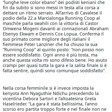
“lunghe leve color ebano” dei podisti keniani che
fin da subito si sono messi in testa alla corsa a
dettare un ritmo serrato. All’arrivo di Cavalese il
podio della 22.a Marcialonga Running Coop al
maschile parla swahili con la vittoria di Castor
Omwena Mogeni davanti ai connazionali Abraham
Ebenyo Ekwam e Dennis Cox Lopua. Conferma il
suo primato come migliore degli italiani il
fiemmese Peter Lanziner che ha chiuso la sua
“Running Coop” al quinto posto: “non posso non
essere soddisfatto. Ogni anno è più tosta, ma
anche questa volta mi sono difeso bene. Ho avuto
crampi per quasi tutta la gara e la salita finale si è
fatta sentire, quindi sono comunque soddisfatto”.
Nella corsa femminile si è invece imposta la
kenyota Ann Nyaguthie Ndichu precedendo la
vicentina Debora Sartori e l’altoatesina Greta
Haselrieder. “La gara è stata bellissima, l’anno
scorso ero partita troppo forte e nel finale non ne