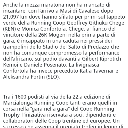
Anche la mezza maratona non ha mancato di
incantare, con l’arrivo a Masi di Cavalese dopo
21,097 km dove hanno sfilato per primi sul tappeto
verde della Running Coop Geoffrey Githuku Chege
(KEN) e Monica Confortola. Chege, al fianco del
vincitore della 26K Mogeni nella prima parte di
gara, è incappato in una caduta nei pressi dei
trampolini dello Stadio del Salto di Predazzo che
non ha comunque compromesso la performance
dell’africano, sul podio davanti a Gilbert Kiprotich
Kemoi e Daniele Posenato. La livignasca
Confortola ha invece preceduto Katia Tavernar e
Aleksandra Fortin (SLO).
Tra i 1600 podisti al via della 22.a edizione di
Marcialonga Running Coop tanti erano quelli in
corsa nella “gara nella gara” del Coop Running
Trophy, l’iniziativa riservata a soci, dipendenti e
collaboratori delle Coop trentine ed europee. Un
successo che assegna il pregiato trofeo in legno di