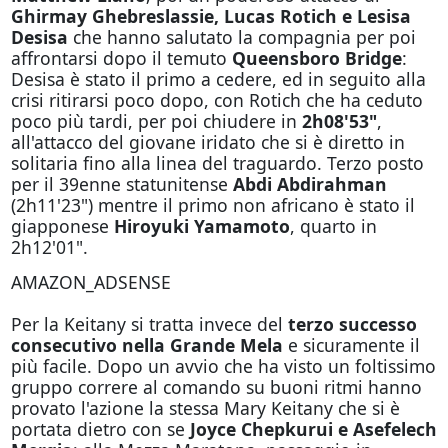
Ghirmay Ghebreslassie, Lucas Rotich e Lesisa
Desisa
che hanno salutato la compagnia per poi
affrontarsi dopo il temuto
Queensboro Bridge
:
Desisa è stato il primo a cedere, ed in seguito alla
crisi ritirarsi poco dopo, con Rotich che ha ceduto
poco più tardi, per poi chiudere in
2h08'53"
,
all'attacco del giovane iridato che si è diretto in
solitaria fino alla linea del traguardo. Terzo posto
per il 39enne statunitense
Abdi Abdirahman
(2h11'23") mentre il primo non africano è stato il
giapponese
Hiroyuki Yamamoto
, quarto in
2h12'01".
AMAZON_ADSENSE
Per la Keitany si tratta invece del
terzo successo
consecutivo nella Grande Mela
e sicuramente il
più facile. Dopo un avvio che ha visto un foltissimo
gruppo correre al comando su buoni ritmi hanno
provato l'azione la stessa Mary Keitany che si è
portata dietro con se
Joyce Chepkurui e Asefelech