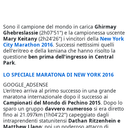
Sono il campione del mondo in carica
Ghirmay
Ghebreslassie
(2h07'51") e la campionessa uscente
Mary Keitany
(2h24'26") i vincitori della
New York
City Marathon 2016
. Successi nettissimi quelli
dell'eritreo e della keniana che hanno risolto la
questione
ben prima dell'ingresso in Central
Park
.
LO SPECIALE MARATONA DI NEW YORK 2016
GOOGLE_ADSENSE
L'eritreo arriva al primo successo in una grande
maratona internazionale dopo il successo ai
Campionati del Mondo di Pechino 2015
. Dopo lo
sparo un gruppo
davvero numeroso
si era diretto
fino ai 21.097km (1h04'22") capeggiato dagli
intraprendenti statunitensi
Dathan Ritzenhein e
Matthew Llano
; poi un poderoso attacco di