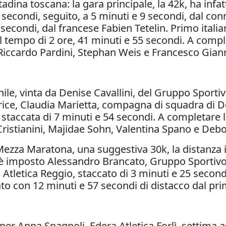
adina toscana: la gara principale, la 42k, ha infat
8 secondi, seguito, a 5 minuti e 9 secondi, dal 
econdi, dal francese Fabien Tetelin. Primo itali
il tempo di 2 ore, 41 minuti e 55 secondi. A comp
Riccardo Pardini, Stephan Weis e Francesco Gian
inile, vinta da Denise Cavallini, del Gruppo Sport
itrice, Claudia Marietta, compagna di squadra di D
, staccata di 7 minuti e 54 secondi. A completare
 Cristianini, Majidae Sohn, Valentina Spano e Deb
 Mezza Maratona, una suggestiva 30k, la distanza 
è imposto Alessandro Brancato, Gruppo Sportivo 
 Atletica Reggio, staccato di 3 minuti e 25 second
to con 12 minuti e 57 secondi di distacco dal pri
er Anna Spagnoli, Edera Atletica Forlì, settima as