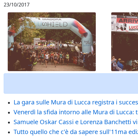
23/10/2017
La gara sulle Mura di Lucca registra i success
Venerdì la sfida intorno alle Mura di Lucca: 
Samuele Oskar Cassi e Lorenza Banchetti vi
Tutto quello che c'è da sapere sull'11ma 