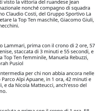
ti visto la vittoria del ruandese Jean
connazionale nonché compagno di squadra
ano Claudio Costi, del Gruppo Sportivo La
letare la Top Ten maschile, Giacomo Giuli,
necchini.
ivo Lammari, prima con il crono di 2 ore, 57
enise, staccata di 3 minuti e 55 secondi, e
 la Top Ten femminile, Manuela Rebuzzi,
orah Pusiol
intermedia per chi non abbia ancora nelle
Parco Alpi Apuane, in 1 ora, 42 minuti e
i, e da Nicola Matteucci, anch'esso del
mo.
soluta e prima con il crono di 1 ora, 58