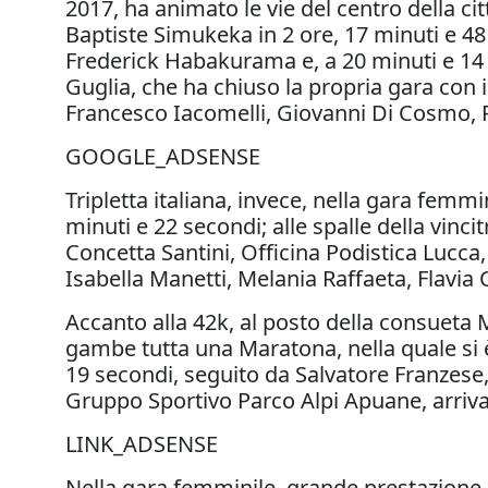
2017, ha animato le vie del centro della citt
Baptiste Simukeka in 2 ore, 17 minuti e 4
Frederick Habakurama e, a 20 minuti e 14 s
Guglia, che ha chiuso la propria gara con 
Francesco Iacomelli, Giovanni Di Cosmo, 
GOOGLE_ADSENSE
Tripletta italiana, invece, nella gara femm
minuti e 22 secondi; alle spalle della vinc
Concetta Santini, Officina Podistica Lucca
Isabella Manetti, Melania Raffaeta, Flavia
Accanto alla 42k, al posto della consueta
gambe tutta una Maratona, nella quale si 
19 secondi, seguito da Salvatore Franzese,
Gruppo Sportivo Parco Alpi Apuane, arriva
LINK_ADSENSE
Nella gara femminile, grande prestazione p