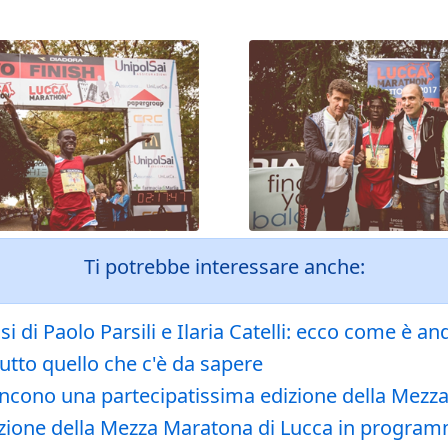
Ti potrebbe interessare anche:
i di Paolo Parsili e Ilaria Catelli: ecco come è an
tutto quello che c'è da sapere
ncono una partecipatissima edizione della Mezz
edizione della Mezza Maratona di Lucca in progr