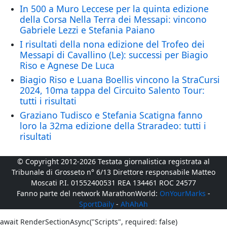
In 500 a Muro Leccese per la quinta edizione
della Corsa Nella Terra dei Messapi: vincono
Gabriele Lezzi e Stefania Paiano
I risultati della nona edizione del Trofeo dei
Messapi di Cavallino (Le): successi per Biagio
Riso e Agnese De Luca
Biagio Riso e Luana Boellis vincono la StraCursi
2024, 10ma tappa del Circuito Salento Tour:
tutti i risultati
Graziano Tudisco e Stefania Scatigna fanno
loro la 32ma edizione della Straradeo: tutti i
risultati
© Copyright 2012-2026 Testata giornalistica registrata al
Tribunale di Grosseto n° 6/13 Direttore responsabile Matteo
Moscati P.I. 01552400531 REA 134461 ROC 24577
Fanno parte del network MarathonWorld:
OnYourMarks
-
SportDaily
-
AhAhAh
await RenderSectionAsync("Scripts", required: false)