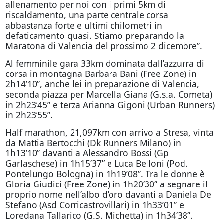
allenamento per noi con i primi 5km di
riscaldamento, una parte centrale corsa
abbastanza forte e ultimi chilometri in
defaticamento quasi. Stiamo preparando la
Maratona di Valencia del prossimo 2 dicembre”.
Al femminile gara 33km dominata dall’azzurra di
corsa in montagna Barbara Bani (Free Zone) in
2h14’10”, anche lei in preparazione di Valencia,
seconda piazza per Marcella Giana (G.s.a. Cometa)
in 2h23’45” e terza Arianna Gigoni (Urban Runners)
in 2h23’55”.
Half marathon, 21,097km con arrivo a Stresa, vinta
da Mattia Bertocchi (Dk Runners Milano) in
1h13’10” davanti a Alessandro Bossi (Gp
Garlaschese) in 1h15’37” e Luca Belloni (Pod.
Pontelungo Bologna) in 1h19’08”. Tra le donne è
Gloria Giudici (Free Zone) in 1h20’30” a segnare il
proprio nome nell’albo d’oro davanti a Daniela De
Stefano (Asd Corricastrovillari) in 1h33’01” e
Loredana Tallarico (G.S. Michetta) in 1h34’38”.