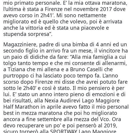
mio primato personale. E’ la mia ottava maratona,
l’ultima è stata a Firenze nel novembre 2017 dove
avevo corso in 2h41’. Mi sono nettamente
migliorato ed è quello che volevo, poi è arrivata
anche la vittoria ed è stata una piacevole e
stupenda sorpresa”.
Magazziniere, padre di una bimba di 4 anni ed un
secondo figlio in arrivo fra un mese, il vincitore ha
un paio di didiche da fare: “Alla mia famiglia a cui
tolgo tanto tempo e che mi consente di allenarmi,
a Tiziana che mi allena e a Bruno Caselli che
purtroppo ci ha lasciato poco tempo fa. L’anno
scorso dopo Firenze mi disse che avrei potuto fare
sotto le 2h40’ e così è stato. Il mio pensiero è per
lui. E’ stato un anno intero pieno di emozioni e di
bei risultati, alla Nexia Audirevi Lago Maggiore
Half Marathon in aprile avevo fatto il mio personal
best in mezza maratona che poi ho migliorato
ancora a fine settembre alla mezza del Vco. Ora
devo recuperare un po’ e poi penserò al 2019,
sicuro tornerò alla SPORTWAY Lago Maggiore