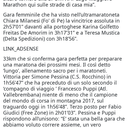
Marathon qui sulle strade di casa mia”.
Gara femminile che ha visto nell’ultramaratoneta
Chiara Milanesi (Fo’ di Pe) la vincitrice assoluta in
2h57’01” davanti alla portoghese Karina Golfetto
Freitas De Amorim in 3h17’31” e a Teresa Mustica
(Delta Spedizioni) con 3h18’56”.
LINK_ADSENSE
33km che si conferma gara perfetta per preparare
una maratona dei prossimi mesi. Il così detto
‘lungo’, allenamento sacro per i maratoneti.
Vittoria per Simone Pessina (C.S. Rocchino) in
1h56’47” che ha preceduto di un solo secondo il
‘compagno di viaggio ’ Francesco Puppi (Atl.
Vallebrembana) niente di meno che il campione
del mondo di corsa in montagna 2017, sul
traguardo
oggi
in 1h56’48”. Terzo posto per Fabio
Giudici (Free Zone) in 2h01’03”. Pessina e Puppi
rispondono all’unisono: “E’ stata una bella gara che
abbiamo voluto correre assieme, un vero