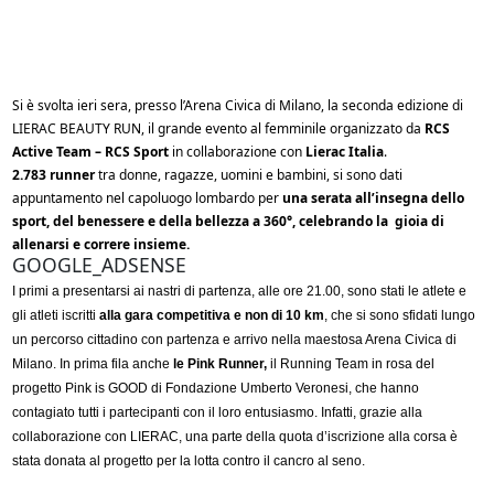
Si è svolta ieri sera, presso l’Arena Civica di Milano, la seconda edizione di
LIERAC BEAUTY RUN, il grande evento al femminile organizzato da
RCS
Active Team – RCS Sport
in collaborazione con
Lierac Italia
.
2.783 runner
tra donne, ragazze, uomini e bambini, si sono dati
appuntamento nel capoluogo lombardo per
una serata all’insegna dello
sport, del benessere e della bellezza a 360°, celebrando la gioia di
allenarsi e correre insieme.
GOOGLE_ADSENSE
I primi a presentarsi ai nastri di partenza, alle ore 21.00, sono stati le atlete e
gli atleti iscritti
alla gara competitiva e non di 10 km
, che si sono sfidati lungo
un percorso cittadino con partenza e arrivo nella maestosa Arena Civica di
Milano. In prima fila anche
le Pink Runner,
il Running Team in rosa del
progetto Pink is GOOD di Fondazione Umberto Veronesi, che hanno
contagiato tutti i partecipanti con il loro entusiasmo. Infatti, grazie alla
collaborazione con LIERAC, una parte della quota d’iscrizione alla corsa è
stata donata al progetto per la lotta contro il cancro al seno.