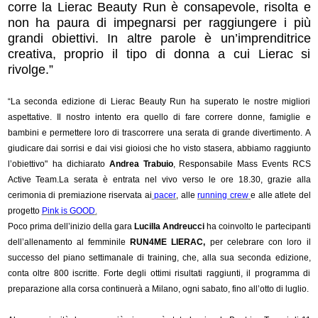
corre la Lierac Beauty Run è consapevole, risolta e
non ha paura di impegnarsi per raggiungere i più
grandi obiettivi. In altre parole è un’imprenditrice
creativa, proprio il tipo di donna a cui Lierac si
rivolge.”
“La seconda edizione di Lierac Beauty Run ha superato le nostre migliori
aspettative. Il nostro intento era quello di fare correre donne, famiglie e
bambini
e permettere loro di trascorrere una serata di grande divertimento. A
giudicare dai sorrisi e dai visi gioiosi che ho visto stasera, abbiamo raggiunto
l’obiettivo
"
ha dichiarato
Andrea Trabuio
, Responsabile Mass Events RCS
Active Team.
La serata è entrata nel vivo verso le ore 18.30, grazie alla
cerimonia di premiazione riservata ai
pacer
, alle
running crew
e alle atlete del
progetto
Pink is GOOD
.
Poco prima dell’inizio della gara
Lucilla Andreucci
ha coinvolto le partecipanti
dell’allenamento al femminile
RUN4ME LIERAC,
per celebrare con loro il
successo del piano settimanale di training, che, alla sua seconda edizione,
conta oltre 800 iscritte. Forte degli ottimi risultati raggiunti, il programma di
preparazione alla corsa continuerà a Milano, ogni sabato, fino all’otto di luglio.