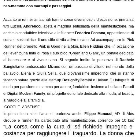
neo-mamme con marsupi e passeggini.
Accanto ai runner amatoriali hanno corso diversi ospiti d’eccezione: prima tra
tutti
Lucilla Andreucci
, atleta e madrina entusiasta della manifestazione, ma
anche la conduttrice televisiva e influencer
Federica Fontana,
appassionata di
corsa e sostenitrice di uno stile di vita attivo e sano. Ad accompagnare le Pink
Runner del progetto Pink is Good nella 5km,
Ellen Hidding
che, in occasione
dell’evento, ha tinto di rosa il suo blog “Green and Glam”, un portale dedicato
al benessere e al vivere sano. Si segnala inoltre la presenza di
Rachele
Sangiuliano
, ambassador Mizuno con un passato di vittorie nel mondo della
pallavolo, Elena e Giulia Sella, due giovanissime impeditrici che si stanno
facendo notare grazie alla start-up
DesignByGemini
e Haiyan Fu fotografa di
moda per passione e mamma per amore, fondatrice insieme a Luciano Parodi
di
Digital Modern Family
, un progetto editoriale dedicato alla moda, al beauty,
al viaggio e alla famiglia.
GOOGLE_ADSENSE
In prima linea sotto l’arco di partenza anche
Filippo Manucci
, AD di Alès
Groupe e runner, ha partecipato alla manifestazione, correndo per 10 km:
“La corsa come la cura di sé richiede impegno e
costanza per raggiungere il traguardo. La donna che