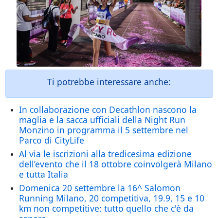
Ti potrebbe interessare anche:
In collaborazione con Decathlon nascono la
maglia e la sacca ufficiali della Night Run
Monzino in programma il 5 settembre nel
Parco di CityLife
Al via le iscrizioni alla tredicesima edizione
dell’evento che il 18 ottobre coinvolgerà Milano
e tutta Italia
Domenica 20 settembre la 16^ Salomon
Running Milano, 20 competitiva, 19.9, 15 e 10
km non competitive: tutto quello che c'è da