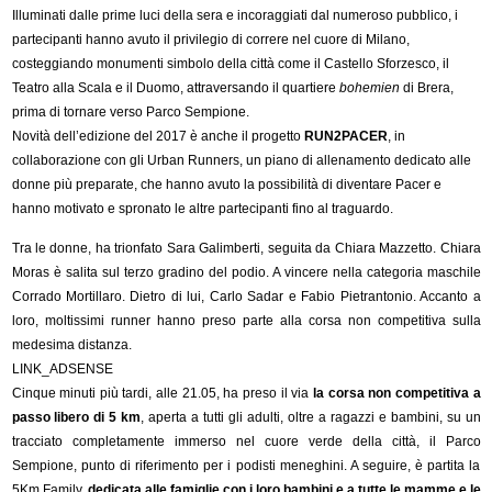
Illuminati dalle prime luci della sera e incoraggiati dal numeroso pubblico, i
partecipanti hanno avuto il privilegio di correre nel cuore di Milano,
costeggiando monumenti simbolo della città come il Castello Sforzesco, il
Teatro alla Scala e il Duomo, attraversando il quartiere
bohemien
di Brera,
prima di tornare verso Parco Sempione.
Novità dell’edizione del 2017 è anche il progetto
RUN2PACER
, in
collaborazione con gli Urban Runners, un piano di allenamento dedicato alle
donne più preparate, che hanno avuto la possibilità di diventare Pacer e
hanno motivato e spronato le altre partecipanti fino al traguardo.
Tra le donne, ha trionfato Sara Galimberti, seguita da Chiara Mazzetto. Chiara
Moras è salita sul terzo gradino del podio. A vincere nella categoria maschile
Corrado Mortillaro. Dietro di lui, Carlo Sadar e Fabio Pietrantonio. Accanto a
loro, moltissimi runner hanno preso parte alla corsa non competitiva sulla
medesima distanza.
LINK_ADSENSE
Cinque minuti più tardi, alle 21.05, ha preso il via
la corsa non competitiva a
passo libero di 5 km
, aperta a tutti gli adulti, oltre a ragazzi e bambini, su un
tracciato completamente immerso nel cuore verde della città, il Parco
Sempione, punto di riferimento per i podisti meneghini. A seguire, è partita la
5Km Family,
dedicata alle famiglie con i loro bambini e a tutte le mamme e le