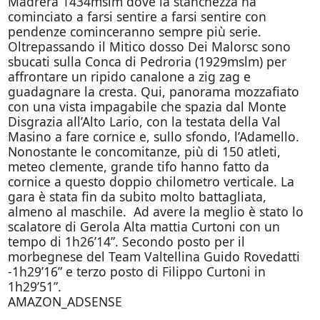
Madrera 1434mslm dove la stanchezza ha
cominciato a farsi sentire a farsi sentire con
pendenze cominceranno sempre più serie.
Oltrepassando il Mitico dosso Dei Malorsc sono
sbucati sulla Conca di Pedroria (1929mslm) per
affrontare un ripido canalone a zig zag e
guadagnare la cresta. Qui, panorama mozzafiato
con una vista impagabile che spazia dal Monte
Disgrazia all’Alto Lario, con la testata della Val
Masino a fare cornice e, sullo sfondo, l’Adamello.
Nonostante le concomitanze, più di 150 atleti,
meteo clemente, grande tifo hanno fatto da
cornice a questo doppio chilometro verticale. La
gara è stata fin da subito molto battagliata,
almeno al maschile. Ad avere la meglio è stato lo
scalatore di Gerola Alta mattia Curtoni con un
tempo di 1h26’14”. Secondo posto per il
morbegnese del Team Valtellina Guido Rovedatti
-1h29’16” e terzo posto di Filippo Curtoni in
1h29’51”.
AMAZON_ADSENSE