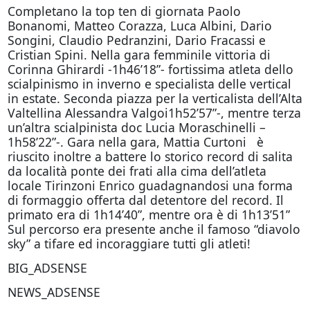
Completano la top ten di giornata Paolo
Bonanomi, Matteo Corazza, Luca Albini, Dario
Songini, Claudio Pedranzini, Dario Fracassi e
Cristian Spini. Nella gara femminile vittoria di
Corinna Ghirardi -1h46’18”- fortissima atleta dello
scialpinismo in inverno e specialista delle vertical
in estate. Seconda piazza per la verticalista dell’Alta
Valtellina Alessandra Valgoi1h52’57”-, mentre terza
un’altra scialpinista doc Lucia Moraschinelli –
1h58’22”-. Gara nella gara, Mattia Curtoni è
riuscito inoltre a battere lo storico record di salita
da località ponte dei frati alla cima dell’atleta
locale Tirinzoni Enrico guadagnandosi una forma
di formaggio offerta dal detentore del record. Il
primato era di 1h14’40”, mentre ora è di 1h13’51”
Sul percorso era presente anche il famoso “diavolo
sky” a tifare ed incoraggiare tutti gli atleti!
BIG_ADSENSE
NEWS_ADSENSE