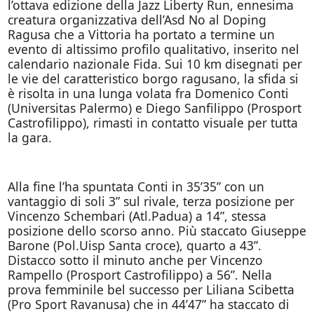
l’ottava edizione della Jazz Liberty Run, ennesima
creatura organizzativa dell’Asd No al Doping
Ragusa che a Vittoria ha portato a termine un
evento di altissimo profilo qualitativo, inserito nel
calendario nazionale Fida. Sui 10 km disegnati per
le vie del caratteristico borgo ragusano, la sfida si
è risolta in una lunga volata fra Domenico Conti
(Universitas Palermo) e Diego Sanfilippo (Prosport
Castrofilippo), rimasti in contatto visuale per tutta
la gara.
Alla fine l’ha spuntata Conti in 35’35” con un
vantaggio di soli 3” sul rivale, terza posizione per
Vincenzo Schembari (Atl.Padua) a 14”, stessa
posizione dello scorso anno. Più staccato Giuseppe
Barone (Pol.Uisp Santa croce), quarto a 43”.
Distacco sotto il minuto anche per Vincenzo
Rampello (Prosport Castrofilippo) a 56”. Nella
prova femminile bel successo per Liliana Scibetta
(Pro Sport Ravanusa) che in 44’47” ha staccato di