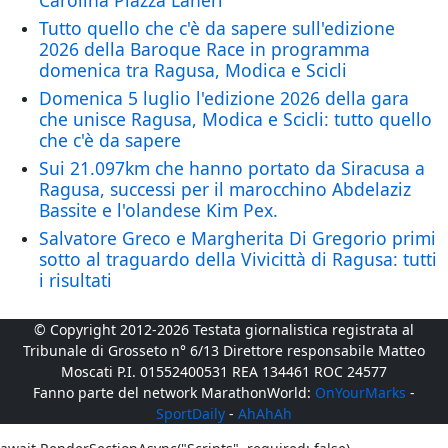
Carolina Piazza Laneri
Tutto quello che c'è da sapere sull'edizione
2026 della Baroque Race in programma
domenica tra Ragusa, Modica e Scicli
Domenica 5 luglio l'edizione 2026 della gara
che unisce Ragusa, Modica e Scicli: tutto quello
che c'è da sapere
Sui 21.097km che hanno portato da Siracusa a
Ragusa, successi per il marocchino Abdelaziz
Bassite e l'olandese Kim Pex.
Salvatore Greco e Margherita Di Gregorio primi
sotto al traguardo della Vivicittà di Ragusa: tutti
i risultati
© Copyright 2012-2026 Testata giornalistica registrata al
Tribunale di Grosseto n° 6/13 Direttore responsabile Matteo
Moscati P.I. 01552400531 REA 134461 ROC 24577
Fanno parte del network MarathonWorld:
OnYourMarks
-
SportDaily
-
AhAhAh