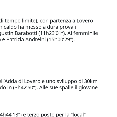
di tempo limite), con partenza a Lovero
an caldo ha messo a dura prova i
gustin Barabotti (11h23’01”). Al femminile
 e Patrizia Andreini (15h00’29”).
dell’Adda di Lovero e uno sviluppo di 30km
o in (3h42’50”). Alle sue spalle il giovane
h44’13”) e terzo posto per la “local”