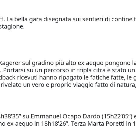
 La bella gara disegnata sui sentieri di confine tra
 stagione.
agerer sul gradino più alto ex aequo pongono la 
ortarsi su un percorso in tripla cifra è stato un 
back ricevuti hanno ripagato le fatiche fatte, le 
ivelato un vero e proprio viaggio fatto di natura,
 14h38’35” su Emmanuel Ocapo Dardo (15h22’05”) 
 ex aequo in 18h18’26”. Terza Marta Poretti in 1