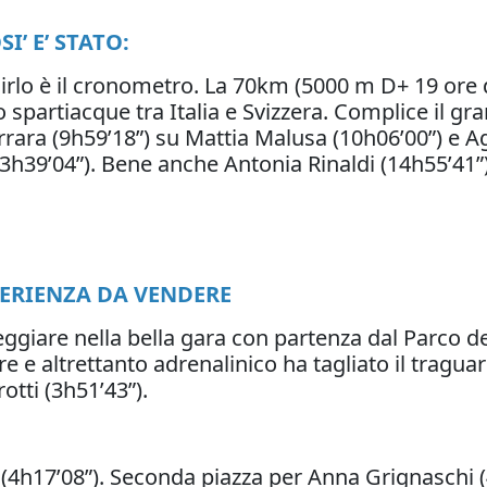
I’ E’ STATO:
dirlo è il cronometro. La 70km (5000 m D+ 19 ore 
spartiacque tra Italia e Svizzera. Complice il gr
rrara (9h59’18”) su Mattia Malusa (10h06’00”) e A
13h39’04”). Bene anche Antonia Rinaldi (14h55’41”)
PERIENZA DA VENDERE
imeggiare nella bella gara con partenza dal Parco 
 e altrettanto adrenalinico ha tagliato il traguard
tti (3h51’43”).
 (4h17’08”). Seconda piazza per Anna Grignaschi (4