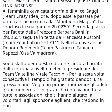
Sansi, Marco Leoni, Matteo Bossetti (e Erik Gianola.
LINK_ADSENSE
Al femminile cavalcata trionfale di Alice Gaggi
(Team Crazy Idea) che, dopo essere passata per
prima anche in cima alla “Montagna Magica”, ha
concluso la sua gara in 2h 02’59”. Seconda piazza
per l’atleta della Freezone Barbara Bani in
2h08’55”, seguita in terza da Francesca Rusconi
(Team Zenithal) in 2h13’11”. Nella top five anche
Debora Benedetti (Team Pasturo) e Fabiana
Rapezzi (Osa Valmadrera).
Soddisfatto per questa edizione, ancora baciata
dalla fortuna a livello meteo, il presidente del
Team Valtellina Vitale Tacchini «Per la sesta volta
consecutiva il tempo ci ha graziato dandoci una
grossa mano. Voglio in primis ringraziare gli atleti
giunti numerosi. Un grazie di cuore va inoltre a
tutte le associazioni che ci hanno aiutato, ai
volontari, agli sponsor e agli enti che credono in
noi».