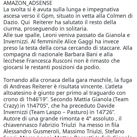
AMAZON_ADSENSE
La svolta si è avuta sulla lunga e impegnativa
ascesa verso il Gpm, situato in vetta alla Colmen di
Dazio. Qui Reiterer ha salutato il resto della
ciurma, proseguendo in solitaria.
Alle sue spalle, Leoni veniva passato da Gianola e
Invernizzi. Al femminile Alice Gaggi ha invece
preso la testa della corsa cercando di staccare. Alla
compagna di nazionale Barbara Bani e alla
lecchese Francesca Rusconi non è rimasto che
giocarsi le restanti posizioni da podio.
Tornando alla cronaca della gara maschile, la fuga
di Andreas Reiterer è risultata vincente. L’atleta
altoatesino è giunto per primo al traguardo con
crono di 1h46’19”. Secondo Mattia Gianola (Team
Crazy) in 1h47’05”, che ha preceduto Davide
Invernizzi (Team Laspo – Pasturo) in 147’26”.
Autore di una grande rimonta e 4° assoluto , il
chiavennasco Fabrizio Triulzi ha messo in fila
Alessandro Gusmeroli, Massimo Triulzi, Stefano