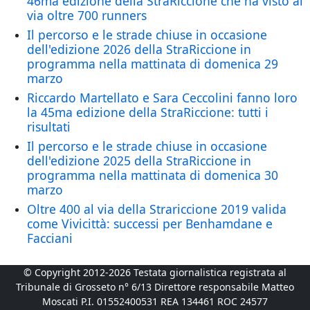
46ma edizione della StraRiccione che ha visto al
via oltre 700 runners
Il percorso e le strade chiuse in occasione
dell'edizione 2026 della StraRiccione in
programma nella mattinata di domenica 29
marzo
Riccardo Martellato e Sara Ceccolini fanno loro
la 45ma edizione della StraRiccione: tutti i
risultati
Il percorso e le strade chiuse in occasione
dell'edizione 2025 della StraRiccione in
programma nella mattinata di domenica 30
marzo
Oltre 400 al via della Strariccione 2019 valida
come Vivicittà: successi per Benhamdane e
Facciani
© Copyright 2012-2026 Testata giornalistica registrata al
Tribunale di Grosseto n° 6/13 Direttore responsabile Matteo
Moscati P.I. 01552400531 REA 134461 ROC 24577