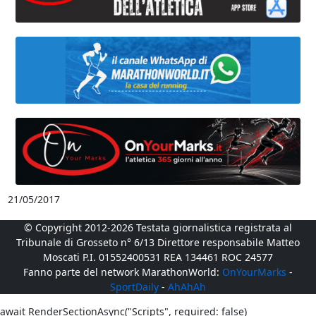
21/05/2017
© Copyright 2012-2026 Testata giornalistica registrata al
Tribunale di Grosseto n° 6/13 Direttore responsabile Matteo
Moscati P.I. 01552400531 REA 134461 ROC 24577
Fanno parte del network MarathonWorld:
OnYourMarks
-
SportDaily
-
AhAhAh
await RenderSectionAsync("Scripts", required: false)