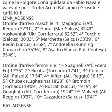
come la Folgore Cona guidata da Fabio Nava e
valevole per i Trofei Aceto Balsamico Grosoli e
caffè Krifi.
LINK_ADSENSE
Ordine d’arrivo maschile: 1° Magagnoli (Atl.
Reggio) 32’31”, 2° Haoul (Mar-Salcus) 32’49”,
Vaskovniuk (Ukr-Corriferrara) 32’52”, 4° Tocchio
(Salcus) 30’03”, 5° Marchetta (Salcus) 33’39”, 6°
Bedin (Salcus) 33’58”, 7° Andreella (Running
Comacchio) 35’36”, 8° Asado (Allievo Pol. Centese)
35’49”,
Ordine d’arrivo femminile: 1^ Spagnoli /Atl. Edera
Fo) 17’35“, 2^ Ricotta (Tornado) 17’41”, 3^ Cunico
(Atl. Palzola) 17’54”, 4^ Alfieri (Atl. Reggio) 18’17”,
5^ Chubak (Lughesina) 18’28”, 6^ Brombin
(Tornado) 19’09”, 7^ Roccati (Salcus) 19’19”, 8^
Guagliata (Atl. Corriferrara) 19’24”, 9^ Malverti (Atl.
Reggio) 19’37”, 10^ Cazzadore (Salcus) 19’41”.
BIG_ADSENSE