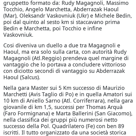
gruppetto formato da: Rudy Magagnoli, Massimo
Tocchio, Angelo Marchetta, Abderrazak Haoul
(Mar), Oleksandr Vaskovniuk (Ukr) e Michele Bedin,
poi dal quinto al sesto km si staccavano prima
Bedin e Marchetta, poi Tocchio e infine
Vaskovniuk.
Cosi diveniva un duello a due tra Magagnoli e
Haoul, ma era solo sulla carta, con autorità Rudy
Magagnoli (Atl.Reggio) prendeva quel margine di
vantaggio che lo portava a concludere vittorioso
con diciotto secondi di vantaggio su Abderrazak
Haoul (Salcus).
Nella gara Master sui 5 Km successo di Maurizio
Marchetti (Avis Taglio di Po) e in quella Amatori sui
10 km di Aniello Sarno (Atl. Corriferrara), nella gara
giovanile di km 1,5, successi per Thomas Arquà
(Faro Formignana) e Marta Ballerini (San Giacomo),
nella classifica dei gruppi più numerosi netto
successo della Pol. Quadrilatero (Fe) con ben 89
iscritti. Il tutto organizzato da una società storica