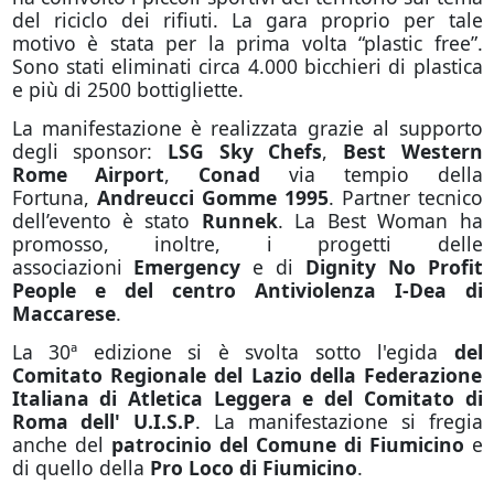
del riciclo dei rifiuti. La gara proprio per tale
motivo è stata per la prima volta “plastic free”.
Sono stati eliminati circa 4.000 bicchieri di plastica
e più di 2500 bottigliette.
La manifestazione è realizzata grazie al supporto
degli sponsor:
LSG Sky Chefs
,
Best Western
Rome Airport
,
Conad
via tempio della
Fortuna,
Andreucci Gomme 1995
. Partner tecnico
dell’evento è stato
Runnek
. La Best Woman ha
promosso, inoltre, i progetti delle
associazioni
Emergency
e di
Dignity No Profit
People e del centro Antiviolenza I-Dea di
Maccarese
.
La 30ª edizione si è svolta sotto l'egida
del
Comitato Regionale del Lazio della Federazione
Italiana di Atletica Leggera e del Comitato di
Roma dell' U.I.S.P
. La manifestazione si fregia
anche del
patrocinio del Comune di Fiumicino
e
di quello della
Pro Loco di Fiumicino
.