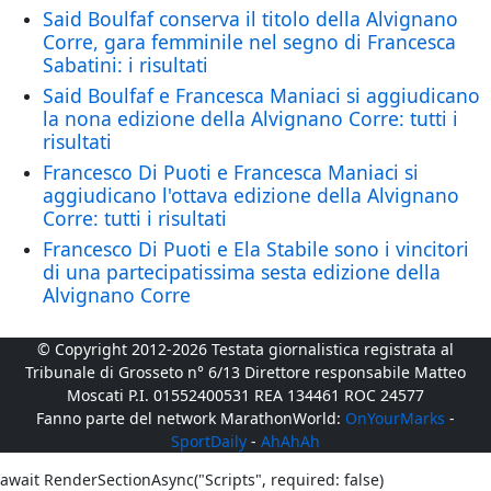
Said Boulfaf conserva il titolo della Alvignano
Corre, gara femminile nel segno di Francesca
Sabatini: i risultati
Said Boulfaf e Francesca Maniaci si aggiudicano
la nona edizione della Alvignano Corre: tutti i
risultati
Francesco Di Puoti e Francesca Maniaci si
aggiudicano l'ottava edizione della Alvignano
Corre: tutti i risultati
Francesco Di Puoti e Ela Stabile sono i vincitori
di una partecipatissima sesta edizione della
Alvignano Corre
© Copyright 2012-2026 Testata giornalistica registrata al
Tribunale di Grosseto n° 6/13 Direttore responsabile Matteo
Moscati P.I. 01552400531 REA 134461 ROC 24577
Fanno parte del network MarathonWorld:
OnYourMarks
-
SportDaily
-
AhAhAh
await RenderSectionAsync("Scripts", required: false)