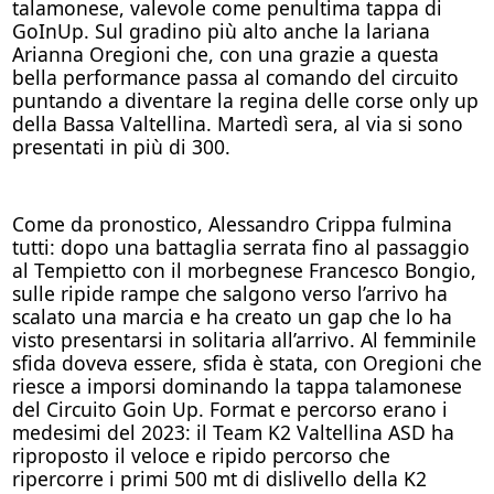
talamonese, valevole come penultima tappa di
GoInUp. Sul gradino più alto anche la lariana
Arianna Oregioni che, con una grazie a questa
bella performance passa al comando del circuito
puntando a diventare la regina delle corse only up
della Bassa Valtellina. Martedì sera, al via si sono
presentati in più di 300.
Come da pronostico, Alessandro Crippa fulmina
tutti: dopo una battaglia serrata fino al passaggio
al Tempietto con il morbegnese Francesco Bongio,
sulle ripide rampe che salgono verso l’arrivo ha
scalato una marcia e ha creato un gap che lo ha
visto presentarsi in solitaria all’arrivo. Al femminile
sfida doveva essere, sfida è stata, con Oregioni che
riesce a imporsi dominando la tappa talamonese
del Circuito Goin Up. Format e percorso erano i
medesimi del 2023: il Team K2 Valtellina ASD ha
riproposto il veloce e ripido percorso che
ripercorre i primi 500 mt di dislivello della K2