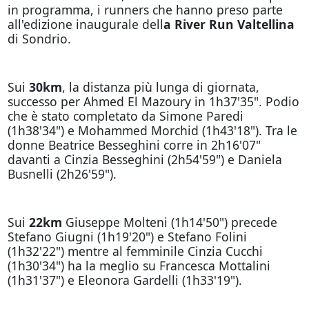
in programma, i runners che hanno preso parte
all'edizione inaugurale dell
a River Run Valtellina
di Sondrio.
Sui
30km
, la distanza più lunga di giornata,
successo per Ahmed El Mazoury in 1h37'35". Podio
che è stato completato da Simone Paredi
(1h38'34") e Mohammed Morchid (1h43'18"). Tra le
donne Beatrice Besseghini corre in 2h16'07"
davanti a Cinzia Besseghini (2h54'59") e Daniela
Busnelli (2h26'59").
Sui
22km
Giuseppe Molteni (1h14'50") precede
Stefano Giugni (1h19'20") e Stefano Folini
(1h32'22") mentre al femminile Cinzia Cucchi
(1h30'34") ha la meglio su Francesca Mottalini
(1h31'37") e Eleonora Gardelli (1h33'19").