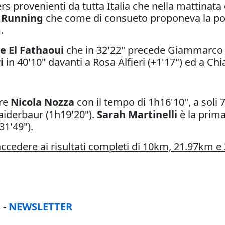
s provenienti da tutta Italia che nella mattinata
 Running
che come di consueto proponeva la possi
m
.
e El Fathaoui
che in 32'22" precede Giammarco Bu
ri
in 40'10" davanti a Rosa Alfieri (+1'17") ed a Chi
ere
Nicola Nozza
con il tempo di 1h16'10", a soli 7
iderbaur (1h19'20").
Sarah Martinelli
è la prim
31'49").
 accedere ai risultati completi di 10km, 21.97km 
H
-
NEWSLETTER