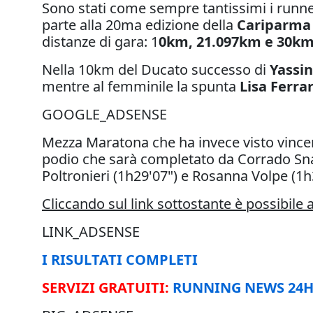
Sono stati come sempre tantissimi i runner
parte alla 20ma edizione della
Cariparma
distanze di gara: 1
0km, 21.097km e 30k
Nella 10km del Ducato successo di
Yassin
mentre al femminile la spunta
Lisa Ferra
GOOGLE_ADSENSE
Mezza Maratona che ha invece visto vinc
podio che sarà completato da Corrado Sna
Poltronieri (1h29'07") e Rosanna Volpe (1h
Cliccando sul link sottostante è possibile
LINK_ADSENSE
I RISULTATI COMPLETI
SERVIZI GRATUITI:
RUNNING NEWS 24