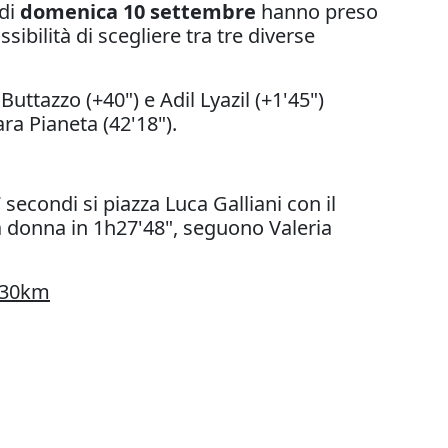
 di
domenica 10 settembre
hanno preso
bilità di scegliere tra tre diverse
ttazzo (+40") e Adil Lyazil (+1'45")
ara Pianeta (42'18").
 secondi si piazza Luca Galliani con il
a donna in 1h27'48", seguono Valeria
e 30km