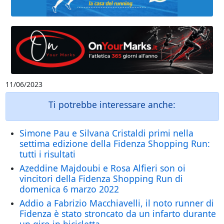
11/06/2023
Ti potrebbe interessare anche:
Simone Pau e Silvana Cristaldi primi nella
settima edizione della Fidenza Shopping Run:
tutti i risultati
Azeddine Majdoubi e Rosa Alfieri son oi
vincitori della Fidenza Shopping Run di
domenica 6 marzo 2022
Addio a Fabrizio Macchiavelli, il noto runner di
Fidenza è stato stroncato da un infarto durante