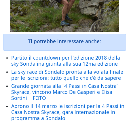
Ti potrebbe interessare anche:
Partito il countdown per l'edizione 2018 della
sky Sondalina giunta alla sua 12ma edizione
La sky race di Sondalo pronta alla volata finale
per le iscrizioni: tutto quello che c'è da sapere
Grande giornata alla “4 Passi in Casa Nostra”
Skyrace, vincono Marco De Gasperi e Elisa
Sortini | FOTO
Aprono il 14 marzo le iscrizioni per la 4 Passi in
Casa Nostra Skyrace, gara internazionale in
programma a Sondalo