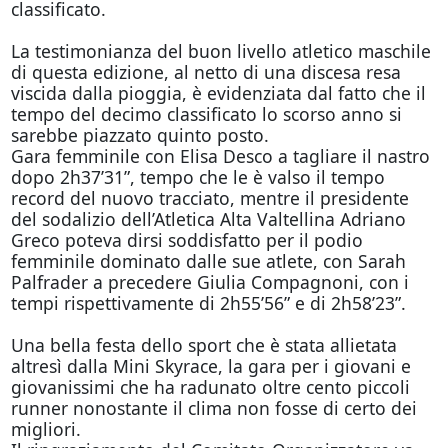
classificato.
La testimonianza del buon livello atletico maschile
di questa edizione, al netto di una discesa resa
viscida dalla pioggia, è evidenziata dal fatto che il
tempo del decimo classificato lo scorso anno si
sarebbe piazzato quinto posto.
Gara femminile con Elisa Desco a tagliare il nastro
dopo 2h37’31”, tempo che le è valso il tempo
record del nuovo tracciato, mentre il presidente
del sodalizio dell’Atletica Alta Valtellina Adriano
Greco poteva dirsi soddisfatto per il podio
femminile dominato dalle sue atlete, con Sarah
Palfrader a precedere Giulia Compagnoni, con i
tempi rispettivamente di 2h55’56” e di 2h58’23”.
Una bella festa dello sport che è stata allietata
altresì dalla Mini Skyrace, la gara per i giovani e
giovanissimi che ha radunato oltre cento piccoli
runner nonostante il clima non fosse di certo dei
migliori.