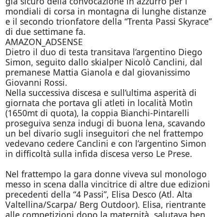
già sicuro della convocazione in azzurro per i
mondiali di corsa in montagna di lunghe distanze
e il secondo trionfatore della “Trenta Passi Skyrace”
di due settimane fa.
AMAZON_ADSENSE
Dietro il duo di testa transitava l’argentino Diego
Simon, seguito dallo skialper Nicolò Canclini, dal
premanese Mattia Gianola e dal giovanissimo
Giovanni Rossi.
Nella successiva discesa e sull’ultima asperità di
giornata che portava gli atleti in località Motìn
(1650mt di quota), la coppia Bianchi-Pintarelli
proseguiva senza indugi di buona lena, scavando
un bel divario sugli inseguitori che nel frattempo
vedevano cedere Canclini e con l’argentino Simon
in difficoltà sulla infida discesa verso Le Prese.
Nel frattempo la gara donne viveva sul monologo
messo in scena dalla vincitrice di altre due edizioni
precedenti della “4 Passi”, Elisa Desco (Atl. Alta
Valtellina/Scarpa/ Berg Outdoor). Elisa, rientrante
alle competizioni dopo la maternità, salutava ben