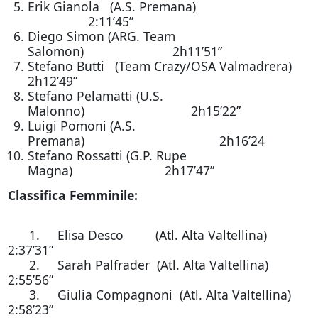
Erik Gianola (A.S. Premana)
2:11’45”
Diego Simon (ARG. Team
Salomon) 2h11’51”
Stefano Butti (Team Crazy/OSA Valmadrera)
2h12’49”
Stefano Pelamatti (U.S.
Malonno) 2h15’22”
Luigi Pomoni (A.S.
Premana) 2h16’24
Stefano Rossatti (G.P. Rupe
Magna) 2h17’47”
Classifica Femminile:
1. Elisa Desco (Atl. Alta Valtellina)
2:37’31”
2. Sarah Palfrader (Atl. Alta Valtellina)
2:55’56”
3. Giulia Compagnoni (Atl. Alta Valtellina)
2:58’23”