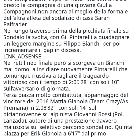
presto la compagnia di una giovane Giulia
Compagnoni non ancora al meglio della forma e
dell’altra atleta del sodalizio di casa Sarah
Palfrader.
Nel lungo traverso prima della picchiata finale su
Sondalo la svolta, con Gil Pintarelli a guadagnare
un leggero margine su Filippo Bianchi per poi
incrementare il gap in discesa.
LINK_ADSENSE
Nel rettilineo finale però si scorgeva un Bianchi
mai domo, a insidiare nuovamente Pintarelli che
comunque riusciva a tagliare il traguardo
vittorioso con il tempo di 2:05’28” con soli 10”
sull’avversario di giornata.
Terza piazza molto combattuta, appannaggio del
vincitore del 2016 Mattia Gianola (Team Crazy/As.
Premana) in 2:08’32”, con soli 14” sul
diciannovenne sci alpinista Giovanni Rossi (Pol.
Lanzada), autore di una prestazione davvero
maiuscola sul selettivo percorso sondalino. Quinta
piazza per Erik Gianola a 6’17” dal primo