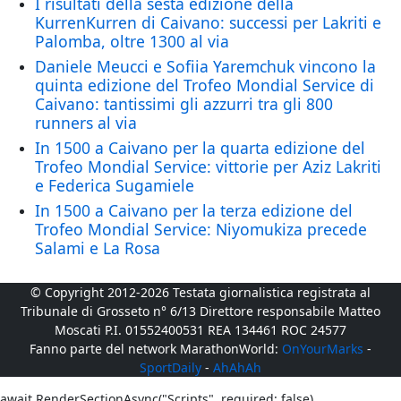
I risultati della sesta edizione della
KurrenKurren di Caivano: successi per Lakriti e
Palomba, oltre 1300 al via
Daniele Meucci e Sofiia Yaremchuk vincono la
quinta edizione del Trofeo Mondial Service di
Caivano: tantissimi gli azzurri tra gli 800
runners al via
In 1500 a Caivano per la quarta edizione del
Trofeo Mondial Service: vittorie per Aziz Lakriti
e Federica Sugamiele
In 1500 a Caivano per la terza edizione del
Trofeo Mondial Service: Niyomukiza precede
Salami e La Rosa
© Copyright 2012-2026 Testata giornalistica registrata al
Tribunale di Grosseto n° 6/13 Direttore responsabile Matteo
Moscati P.I. 01552400531 REA 134461 ROC 24577
Fanno parte del network MarathonWorld:
OnYourMarks
-
SportDaily
-
AhAhAh
await RenderSectionAsync("Scripts", required: false)