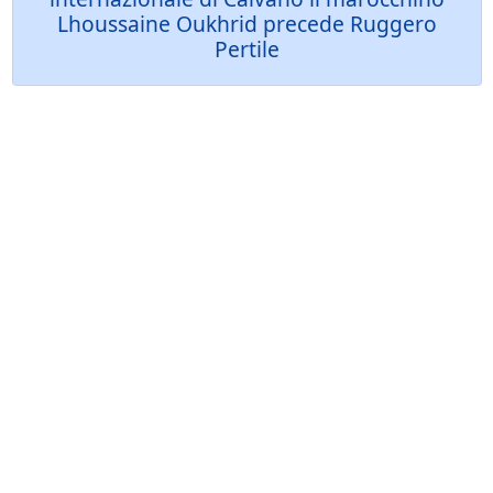
Lhoussaine Oukhrid precede Ruggero
Pertile