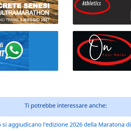
Ti potrebbe interessare anche:
i aggiudicano l'edizione 2026 della Maratona d