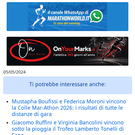
05/05/2024
Ti potrebbe interessare anche:
Mustapha Boufissi e Federica Moroni vincono
la Colle Mar-Athon 2026: i risultati di tutte le
distanze di gara
Giacomo Ruffini e Virginia Bancolini vincono
sotto la pioggia il Trofeo Lamberto Tonelli di