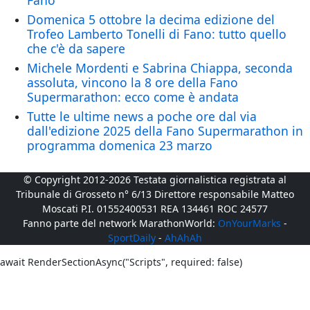
Fano
Domenica 5 ottobre la decima edizione del
Trofeo Lamberto Tonelli di Fano: tutto quello
che c'è da sapere
Michele Mordenti e Sabrina Chiappa, seconda
assoluta, vincono la 8 ore della Fano
Supermarathon: ecco come è andata
Tutte le ultime news a poche ore dal via
dall'edizione 2025 della Fano Supermarathon in
programma domenica 23 marzo
© Copyright 2012-2026 Testata giornalistica registrata al
Tribunale di Grosseto n° 6/13 Direttore responsabile Matteo
Moscati P.I. 01552400531 REA 134461 ROC 24577
Fanno parte del network MarathonWorld:
OnYourMarks
-
SportDaily
-
AhAhAh
await RenderSectionAsync("Scripts", required: false)