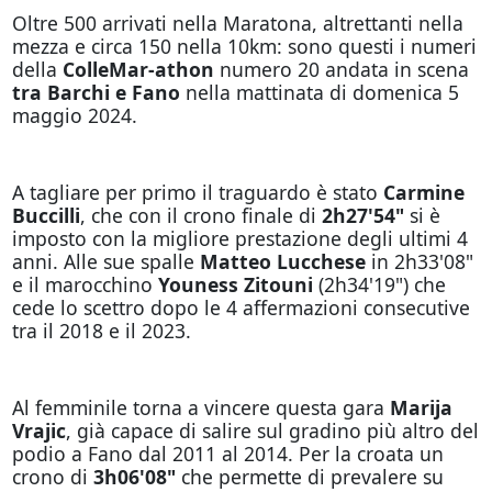
Oltre 500 arrivati nella Maratona, altrettanti nella
mezza e circa 150 nella 10km: sono questi i numeri
della
ColleMar-athon
numero 20 andata in scena
tra Barchi e Fano
nella mattinata di domenica 5
maggio 2024.
A tagliare per primo il traguardo è stato
Carmine
Buccilli
, che con il crono finale di
2h27'54"
si è
imposto con la migliore prestazione degli ultimi 4
anni. Alle sue spalle
Matteo Lucchese
in 2h33'08"
e il marocchino
Youness Zitouni
(2h34'19") che
cede lo scettro dopo le 4 affermazioni consecutive
tra il 2018 e il 2023.
Al femminile torna a vincere questa gara
Marija
Vrajic
, già capace di salire sul gradino più altro del
podio a Fano dal 2011 al 2014. Per la croata un
crono di
3h06'08"
che permette di prevalere su