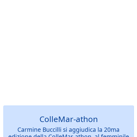
ColleMar-athon
Carmine Buccilli si aggiudica la 20ma
edizione della ColleMar-athon, al femminile