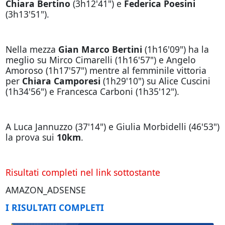
Chiara Bertino
(3h12'41") e
Federica Poesini
(3h13'51").
Nella mezza
Gian Marco Bertini
(1h16'09") ha la
meglio su Mirco Cimarelli (1h16'57") e Angelo
Amoroso (1h17'57") mentre al femminile vittoria
per
Chiara Camporesi
(1h29'10") su Alice Cuscini
(1h34'56") e Francesca Carboni (1h35'12").
A Luca Jannuzzo (37'14") e Giulia Morbidelli (46'53")
la prova sui
10km
.
Risultati completi nel link sottostante
AMAZON_ADSENSE
I RISULTATI COMPLETI