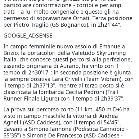
particolare conformazione - corribile per ampi
tratti - a lui molto congeniale e questo gli ha
permesso di sopravanzare Ornati. Terza posizione
per Pietro Traglio (GS Bognanco), in 2h21'44".
GOOGLE_ADSENSE
In campo femminile nuovo assolo di Emanuela
Brizio: la portacolori della Valetudo Skyrunning
Italia, che conosce questi percorsi alla perfezione,
essendo originaria di Aurano, ha vinto con il
tempo di 2h30'17"; in seconda posizione è giunta
la sempre positiva Lara Crivelli (Team Vibram), con
il tempo di 2h37'13", mentre al terzo posto si è
classificata la lombarda Cecilia Pedroni (Trail
Runner Finale Ligure) con il tempo di 2h39'37".
La prova sul percorso corto (11 km, 450 m D+) ha
visto in campo maschile la vittoria di Andrea
Agnelli (ASD Caddese), con il tempo di 54'45",
davanti a Simone Iannone (Podistica Cannobio -
55'35") e Simone De Francesco (ASD Caddese -