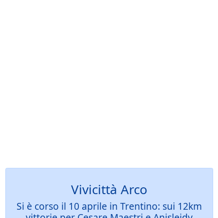
Vivicittà Arco
Si è corso il 10 aprile in Trentino: sui 12km
vittorie per Cesare Maestri e Anisleidy