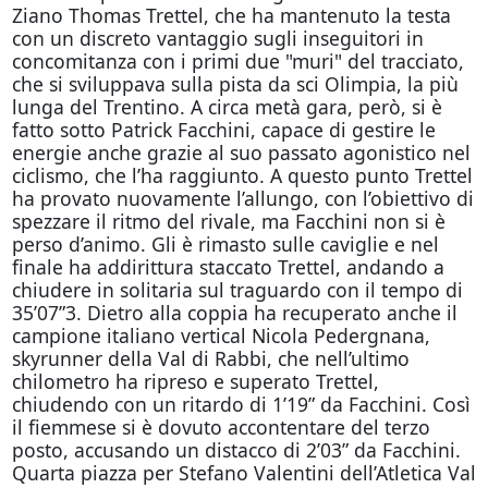
Ziano Thomas Trettel, che ha mantenuto la testa
con un discreto vantaggio sugli inseguitori in
concomitanza con i primi due "muri" del tracciato,
che si sviluppava sulla pista da sci Olimpia, la più
lunga del Trentino. A circa metà gara, però, si è
fatto sotto Patrick Facchini, capace di gestire le
energie anche grazie al suo passato agonistico nel
ciclismo, che l’ha raggiunto. A questo punto Trettel
ha provato nuovamente l’allungo, con l’obiettivo di
spezzare il ritmo del rivale, ma Facchini non si è
perso d’animo. Gli è rimasto sulle caviglie e nel
finale ha addirittura staccato Trettel, andando a
chiudere in solitaria sul traguardo con il tempo di
35’07”3. Dietro alla coppia ha recuperato anche il
campione italiano vertical Nicola Pedergnana,
skyrunner della Val di Rabbi, che nell’ultimo
chilometro ha ripreso e superato Trettel,
chiudendo con un ritardo di 1’19” da Facchini. Così
il fiemmese si è dovuto accontentare del terzo
posto, accusando un distacco di 2’03” da Facchini.
Quarta piazza per Stefano Valentini dell’Atletica Val