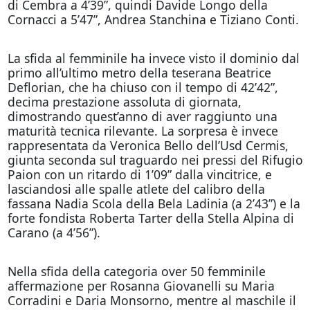
di Cembra a 4’39”, quindi Davide Longo della
Cornacci a 5’47”, Andrea Stanchina e Tiziano Conti.
La sfida al femminile ha invece visto il dominio dal
primo all’ultimo metro della teserana Beatrice
Deflorian, che ha chiuso con il tempo di 42’42”,
decima prestazione assoluta di giornata,
dimostrando quest’anno di aver raggiunto una
maturità tecnica rilevante. La sorpresa è invece
rappresentata da Veronica Bello dell’Usd Cermis,
giunta seconda sul traguardo nei pressi del Rifugio
Paion con un ritardo di 1’09” dalla vincitrice, e
lasciandosi alle spalle atlete del calibro della
fassana Nadia Scola della Bela Ladinia (a 2’43”) e la
forte fondista Roberta Tarter della Stella Alpina di
Carano (a 4’56”).
Nella sfida della categoria over 50 femminile
affermazione per Rosanna Giovanelli su Maria
Corradini e Daria Monsorno, mentre al maschile il