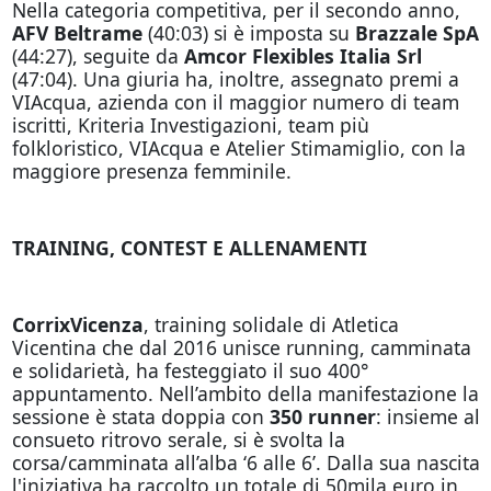
Nella categoria competitiva, per il secondo anno,
AFV Beltrame
(40:03) si è imposta su
Brazzale SpA
(44:27), seguite da
Amcor Flexibles Italia Srl
(47:04). Una giuria ha, inoltre, assegnato premi a
VIAcqua, azienda con il maggior numero di team
iscritti, Kriteria Investigazioni, team più
folkloristico, VIAcqua e Atelier Stimamiglio, con la
maggiore presenza femminile.
TRAINING, CONTEST E ALLENAMENTI
CorrixVicenza
, training solidale di Atletica
Vicentina che dal 2016 unisce running, camminata
e solidarietà, ha festeggiato il suo 400°
appuntamento. Nell’ambito della manifestazione la
sessione è stata doppia con
350 runner
: insieme al
consueto ritrovo serale, si è svolta la
corsa/camminata all’alba ‘6 alle 6’. Dalla sua nascita
l'iniziativa ha raccolto un totale di 50mila euro in