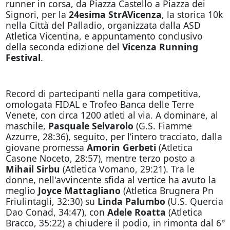
runner in corsa, da Piazza Castello a Piazza dei
Signori, per la
24esima StrAVicenza
, la storica 10k
nella Città del Palladio, organizzata dalla ASD
Atletica Vicentina, e appuntamento conclusivo
della seconda edizione del
Vicenza Running
Festival
.
Record di partecipanti nella gara competitiva,
omologata FIDAL e Trofeo Banca delle Terre
Venete, con circa 1200 atleti al via. A dominare, al
maschile,
Pasquale Selvarolo
(G.S. Fiamme
Azzurre, 28:36), seguito, per l’intero tracciato, dalla
giovane promessa
Amorin Gerbeti
(Atletica
Casone Noceto, 28:57), mentre terzo posto a
Mihail Sirbu
(Atletica Vomano, 29:21). Tra le
donne, nell'avvincente sfida al vertice ha avuto la
meglio
Joyce Mattagliano
(Atletica Brugnera Pn
Friulintagli, 32:30) su
Linda Palumbo
(U.S. Quercia
Dao Conad, 34:47), con
Adele Roatta
(Atletica
Bracco, 35:22) a chiudere il podio, in rimonta dal 6°