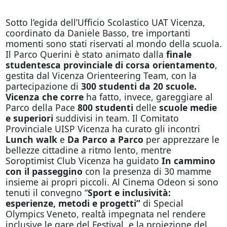
Sotto l’egida dell’Ufficio Scolastico UAT Vicenza,
coordinato da Daniele Basso, tre importanti
momenti sono stati riservati al mondo della scuola.
Il Parco Querini è stato animato dalla
finale
studentesca provinciale di corsa orientamento
,
gestita dal Vicenza Orienteering Team, con la
partecipazione di
300 studenti da 20 scuole.
Vicenza che corre
ha fatto, invece, gareggiare al
Parco della Pace
800 studenti
delle
scuole medie
e superiori
suddivisi in team. Il Comitato
Provinciale UISP Vicenza ha curato gli incontri
Lunch walk
e
Da Parco a Parco
per apprezzare le
bellezze cittadine a ritmo lento, mentre
Soroptimist Club Vicenza ha guidato
In cammino
con il passeggino
con la presenza di 30 mamme
insieme ai propri piccoli. Al Cinema Odeon si sono
tenuti il convegno “
Sport e inclusività:
esperienze, metodi e progetti”
di Special
Olympics Veneto, realtà impegnata nel rendere
inclusive le gare del Festival, e la proiezione del