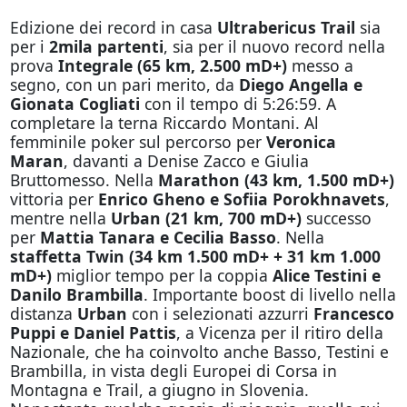
Edizione dei record in casa
Ultrabericus Trail
sia
per i
2mila partenti
, sia per il nuovo record nella
prova
Integrale (65 km, 2.500 mD+)
messo a
segno, con un pari merito, da
Diego Angella e
Gionata Cogliati
con il tempo di 5:26:59. A
completare la terna Riccardo Montani. Al
femminile poker sul percorso per
Veronica
Maran
, davanti a Denise Zacco e Giulia
Bruttomesso. Nella
Marathon (43 km, 1.500 mD+)
vittoria per
Enrico Gheno e Sofiia Porokhnavets
,
mentre nella
Urban (21 km, 700 mD+)
successo
per
Mattia Tanara e Cecilia Basso
. Nella
staffetta Twin (34 km 1.500 mD+ + 31 km 1.000
mD+)
miglior tempo per la coppia
Alice Testini e
Danilo Brambilla
. Importante boost di livello nella
distanza
Urban
con i selezionati azzurri
Francesco
Puppi e Daniel Pattis
, a Vicenza per il ritiro della
Nazionale, che ha coinvolto anche Basso, Testini e
Brambilla, in vista degli Europei di Corsa in
Montagna e Trail, a giugno in Slovenia.