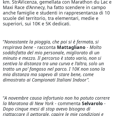
km. StrAVicenza, gemellata con Marathon du Lac e
Maxi Race d’Annecy, ha fatto scendere in campo
anche famiglie e studenti in rappresentanza di 10
scuole del territorio, tra elementari, medie e
superiori, sui 10K e 5K dedicati.
“
Nonostante la pioggia, che poi si è fermata, si
respirava bene
- racconta
Mattagliano
-
Molto
soddisfatta del mio personale, migliorato di un
minuto e mezzo. Il percorso è stato vario, non si
sentiva la distanza tra una curva e l’altra, solo un
tratto un po’ fangoso nel parco. I 10K non sono la
mia distanza ma sapevo di stare bene, come
dimostrato ai Campionati Italiani Indoor”.
“
A novembre causa infortunio non ho potuto correre
la Maratona di New York
- commenta
Selvarolo
-
Dopo cinque mesi di stop avevo bisogno di
riattaccare il pettorale, capire le mie condizioni e