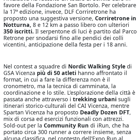
favore della Fondazione San Bortolo. Per celebrare
la 17ª edizione, invece, DLF Corriretrone ha
proposto una suggestiva versione,
Corriretrone in
Notturna,
8 e 12 km a passo libero con ulteriori
350 iscritti.
Il serpentone di luci è partito dal Parco
Retrone per snodarsi fino alle pendici dei colli
vicentini, anticipazione della festa per i 18 anni.
Nel contest a squadre di
Nordic Walking Style
di
GSA Vicenza
più di 50 atleti
hanno affrontato il
format, in cui a fare la differenza non è il
cronometro, ma la tecnica di camminata, la
coordinazione e lo stile. L’esplorazione della città è
passata anche attraverso i
trekking urbani
sugli
itinerari storico-culturali del CAI Vicenza, mentre
Spartan Vicenza ha proposto
Deadly Dozen DFT
,
mix di corsa ed esercizi funzionali con attrezzi.
Sold-out per la
Community Run
di iRun, che ha
portato circa 300 runner a correre insieme, senza
alcuna classifica, nel contesto dell’Expo Run al