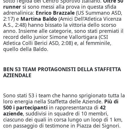
sotto l’egida del Centro Sportivo Italiano.
Oltre 50
runner
si sono messi alla prova in questa sfida
adrenalinica:
Enrico Brazzale
(US Summano ASD,
2:17) e
Martina Baldo
(Amici Dell’Atletica Vicenza
A.S., 2:48) hanno bissato la vittoria dello scorso
anno. Insieme alle categorie, sono stati premiati il
record dello junior Simone Vallortigara (CSI
Atletica Colli Berici ASD, 2:08) e, al femminile,
quello della Baldo.
BEN 53 TEAM PROTAGONISTI DELLA STAFFETTA
AZIENDALE
Sono stati 53 i team che hanno sprigionato tutta la
loro energia nella Staffetta delle Aziende.
Più di
500 i partecipanti
in rappresentanza di
42
aziende
, suddivisi in squadre di 10 membri,
ciascuno dei quali in corsa lungo un loop di 1 km,
con passaggio di testimone in Piazza dei Signori.