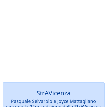
StrAVicenza
Pasquale Selvarolo e Joyce Mattagliano
vincono la 24ma edizione della StrAVicenza: