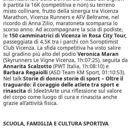
è partita la 16K (competitiva e non) su terreno
misto collinare, frutto della sinergia tra Vicenza
Marathon, Vicenza Runners e AFV Beltrame, nel
ricordo di Anna Zilio, maratoneta scomparsa lo
scorso anno. Ad accompagnare la scia di podiste,
le
150 camminatrici di Vicenza in Rosa City Tour,
passeggiata di 4,5K tra i parchi con Soroptimist
Club Vicenza. La sfida competitiva ha visto salire
sul gradino più alto del podio
Veronica Maran
(Skyrunners Le Vigne Vicenza, 1h:07:25), seguita da
Annarita Scalzotto
(PWT Italia, 1h:08:10) e
Barbara Regaiolli
(ASD Team KM Sport, 01:10:53).
Nel talk
Storie di donne storie di sport – Oltre il
traguardo: il coraggio delle atlete tra sport e
rinascita
di IdeeInArte una riflessione sul valore
del corpo come luogo di cura e rinascita anche
grazie all’attività fisica.
SCUOLA, FAMIGLIA E CULTURA SPORTIVA