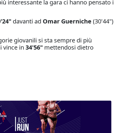
ù interessante la gara ci hanno pensato i
0'24"
davanti ad
Omar Guerniche
(30'44")
orie giovanili si sta sempre di più
i vince in
34'56"
mettendosi dietro