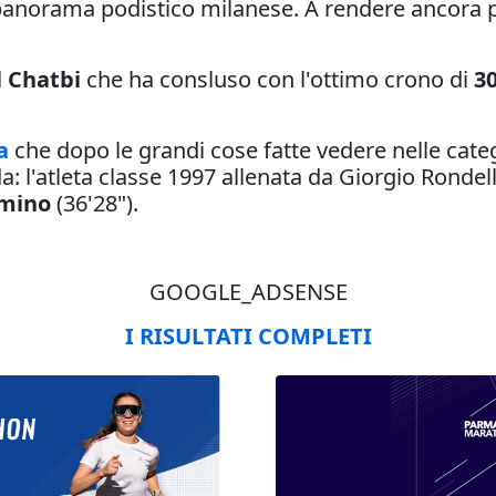
anorama podistico milanese. A rendere ancora pi
 Chatbi
che ha consluso con l'ottimo crono di
3
na
che dopo le grandi cose fatte vedere nelle categ
: l'atleta classe 1997 allenata da Giorgio Rondell
omino
(36'28").
GOOGLE_ADSENSE
I RISULTATI COMPLETI